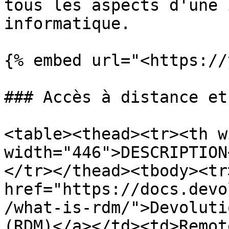
tous les aspects d'une 
informatique.

{% embed url="<https://
### Accès à distance et
<table><thead><tr><th w
width="446">DESCRIPTION
</tr></thead><tbody><tr
href="https://docs.devo
/what-is-rdm/">Devoluti
(RDM)</a></td><td>Remot