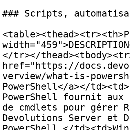
### Scripts, automatisa
<table><thead><tr><th>P
width="459">DESCRIPTION
</tr></thead><tbody><tr
href="https://docs.devo
verview/what-is-powersh
PowerShell</a></td><td>
PowerShell fournit aux 
de cmdlets pour gérer R
Devolutions Server et D
PowerShell.</td><td>Win