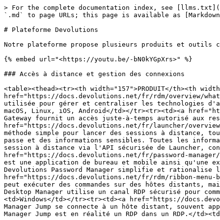
> For the complete documentation index, see [llms.txt](
`.md` to page URLs; this page is available as [Markdown
# Plateforme Devolutions

Notre plateforme propose plusieurs produits et outils c
{% embed url="<https://youtu.be/-bN0kYGpXrs>" %}

### Accès à distance et gestion des connexions

<table><thead><tr><th width="157">PRODUIT</th><th width
href="https://docs.devolutions.net/fr/rdm/overview/what
utilisée pour gérer et centraliser les technologies d'a
macOS, Linux, iOS, Android</td></tr><tr><td><a href="ht
Gateway fournit un accès juste-à-temps autorisé aux res
href="https://docs.devolutions.net/fr/launcher/overview
méthode simple pour lancer des sessions à distance, tou
passe et des informations sensibles. Toutes les informa
session à distance via l'API sécurisée de Launcher, con
href="https://docs.devolutions.net/fr/password-manager/
est une application de bureau et mobile ainsi qu'une ex
Devolutions Password Manager simplifie et rationalise l
href="https://docs.devolutions.net/fr/rdm/ribbon-menu-b
peut exécuter des commandes sur des hôtes distants, mai
Desktop Manager utilise un canal RDP sécurisé pour comm
<td>Windows</td></tr><tr><td><a href="https://docs.devo
Manager Jump se connecte à un hôte distant, souvent app
Manager Jump est en réalité un RDP dans un RDP.</td><td