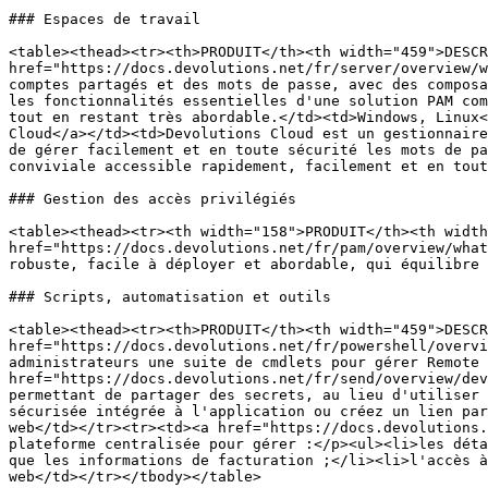
### Espaces de travail

<table><thead><tr><th>PRODUIT</th><th width="459">DESCR
href="https://docs.devolutions.net/fr/server/overview/w
comptes partagés et des mots de passe, avec des composa
les fonctionnalités essentielles d'une solution PAM com
tout en restant très abordable.</td><td>Windows, Linux<
Cloud</a></td><td>Devolutions Cloud est un gestionnaire
de gérer facilement et en toute sécurité les mots de pa
conviviale accessible rapidement, facilement et en tout
### Gestion des accès privilégiés

<table><thead><tr><th width="158">PRODUIT</th><th width
href="https://docs.devolutions.net/fr/pam/overview/what
robuste, facile à déployer et abordable, qui équilibre 
### Scripts, automatisation et outils

<table><thead><tr><th>PRODUIT</th><th width="459">DESCR
href="https://docs.devolutions.net/fr/powershell/overvi
administrateurs une suite de cmdlets pour gérer Remote 
href="https://docs.devolutions.net/fr/send/overview/dev
permettant de partager des secrets, au lieu d'utiliser 
sécurisée intégrée à l'application ou créez un lien par
web</td></tr><tr><td><a href="https://docs.devolutions.
plateforme centralisée pour gérer :</p><ul><li>les déta
que les informations de facturation ;</li><li>l'accès à
web</td></tr></tbody></table>
