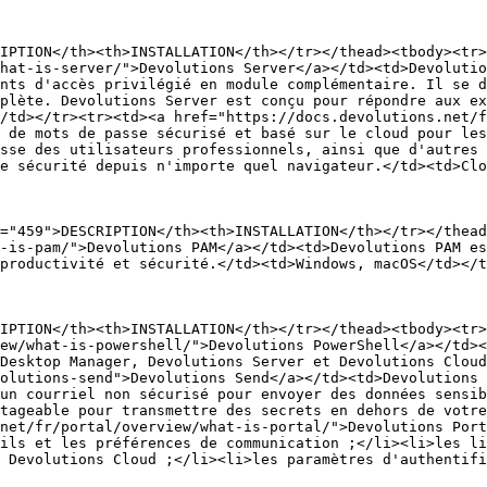
IPTION</th><th>INSTALLATION</th></tr></thead><tbody><tr>
hat-is-server/">Devolutions Server</a></td><td>Devolutio
nts d'accès privilégié en module complémentaire. Il se d
plète. Devolutions Server est conçu pour répondre aux ex
/td></tr><tr><td><a href="https://docs.devolutions.net/f
 de mots de passe sécurisé et basé sur le cloud pour les
sse des utilisateurs professionnels, ainsi que d'autres 
e sécurité depuis n'importe quel navigateur.</td><td>Clo
="459">DESCRIPTION</th><th>INSTALLATION</th></tr></thead
-is-pam/">Devolutions PAM</a></td><td>Devolutions PAM es
productivité et sécurité.</td><td>Windows, macOS</td></t
IPTION</th><th>INSTALLATION</th></tr></thead><tbody><tr>
ew/what-is-powershell/">Devolutions PowerShell</a></td><
Desktop Manager, Devolutions Server et Devolutions Cloud
olutions-send">Devolutions Send</a></td><td>Devolutions 
un courriel non sécurisé pour envoyer des données sensib
tageable pour transmettre des secrets en dehors de votre
net/fr/portal/overview/what-is-portal/">Devolutions Port
ils et les préférences de communication ;</li><li>les li
 Devolutions Cloud ;</li><li>les paramètres d'authentifi