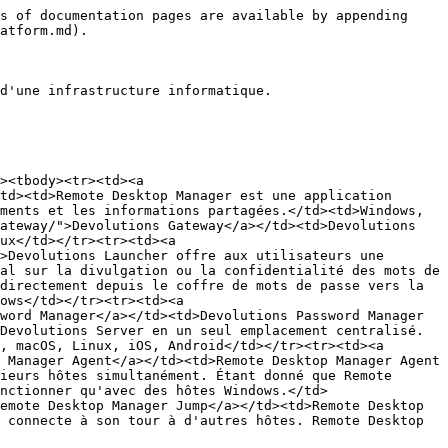
s of documentation pages are available by appending 
atform.md).

d'une infrastructure informatique.

><tbody><tr><td><a 
td><td>Remote Desktop Manager est une application 
ments et les informations partagées.</td><td>Windows, 
ateway/">Devolutions Gateway</a></td><td>Devolutions 
ux</td></tr><tr><td><a 
>Devolutions Launcher offre aux utilisateurs une 
al sur la divulgation ou la confidentialité des mots de 
directement depuis le coffre de mots de passe vers la 
ows</td></tr><tr><td><a 
word Manager</a></td><td>Devolutions Password Manager 
Devolutions Server en un seul emplacement centralisé. 
, macOS, Linux, iOS, Android</td></tr><tr><td><a 
 Manager Agent</a></td><td>Remote Desktop Manager Agent 
ieurs hôtes simultanément. Étant donné que Remote 
nctionner qu'avec des hôtes Windows.</td>
emote Desktop Manager Jump</a></td><td>Remote Desktop 
 connecte à son tour à d'autres hôtes. Remote Desktop 