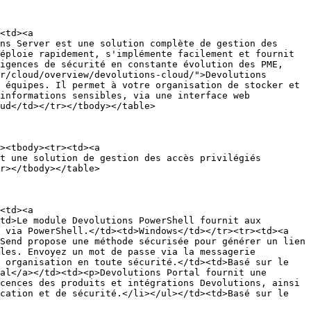
<td><a 
ns Server est une solution complète de gestion des 
éploie rapidement, s'implémente facilement et fournit 
igences de sécurité en constante évolution des PME, 
r/cloud/overview/devolutions-cloud/">Devolutions 
 équipes. Il permet à votre organisation de stocker et 
informations sensibles, via une interface web 
ud</td></tr></tbody></table>

><tbody><tr><td><a 
t une solution de gestion des accès privilégiés 
r></tbody></table>

<td><a 
td>Le module Devolutions PowerShell fournit aux 
 via PowerShell.</td><td>Windows</td></tr><tr><td><a 
Send propose une méthode sécurisée pour générer un lien 
les. Envoyez un mot de passe via la messagerie 
 organisation en toute sécurité.</td><td>Basé sur le 
al</a></td><td><p>Devolutions Portal fournit une 
cences des produits et intégrations Devolutions, ainsi 
cation et de sécurité.</li></ul></td><td>Basé sur le 