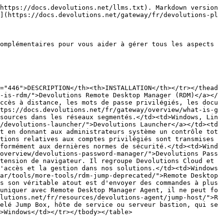
https://docs.devolutions.net/llms.txt). Markdown version
](https://docs.devolutions.net/gateway/fr/devolutions-pl
omplémentaires pour vous aider à gérer tous les aspects 
="446">DESCRIPTION</th><th>INSTALLATION</th></tr></thead
-is-rdm/">Devolutions Remote Desktop Manager (RDM)</a></
ccès à distance, les mots de passe privilégiés, les docu
tps://docs.devolutions.net/fr/gateway/overview/what-is-g
sources dans les réseaux segmentés.</td><td>Windows, Lin
/devolutions-launcher/">Devolutions Launcher</a></td><td
t en donnant aux administrateurs système un contrôle tot
tions relatives aux comptes privilégiés sont transmises 
formément aux dernières normes de sécurité.</td><td>Wind
overview/devolutions-password-manager/">Devolutions Pass
tension de navigateur. Il regroupe Devolutions Cloud et 
'accès et la gestion dans nos solutions.</td><td>Windows
ar/tools/more-tools/rdm-jump-deprecated/">Remote Desktop
s son véritable atout est d'envoyer des commandes à plus
uniquer avec Remote Desktop Manager Agent, il ne peut fo
lutions.net/fr/resources/devolutions-agent/jump-host/">R
elé Jump Box, hôte de service ou serveur bastion, qui se
>Windows</td></tr></tbody></table>
