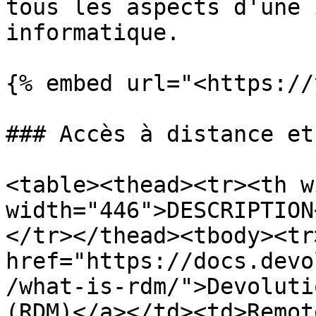
tous les aspects d'une 
informatique.

{% embed url="<https://
### Accès à distance et
<table><thead><tr><th w
width="446">DESCRIPTION
</tr></thead><tbody><tr
href="https://docs.devo
/what-is-rdm/">Devoluti
(RDM)</a></td><td>Remot