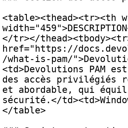
<table><thead><tr><th w
width="459">DESCRIPTION
</tr></thead><tbody><tr
href="https://docs.devo
/what-is-pam/">Devoluti
<td>Devolutions PAM est
des accès privilégiés r
et abordable, qui équil
sécurité.</td><td>Windo
</table>
