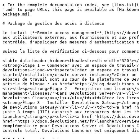
> For the complete documentation index, see [llms.txt](
`.md` to page URLs; this page is available as [Markdown
package.md).

# Package de gestion des accès à distance

Le forfait [**Remote access management**](https://devol
aux utilisateurs externes, aux fournisseurs et aux prof
contrôlée, d'appliquer des mesures d'authentification t
Suivez la liste de vérification ci-dessous pour commenc
<table data-header-hidden><thead><tr><th width="320"></
<strong>Étape 1 – Commencer avec un espace de travail</
devolutions-cloud-workspace">Créer un espace de travail
started/installation/create-server-instance/">Créer un 
espaces de travail sont au cœur de la plateforme de Dev
article de blogue : <a href="https://blog.devolutions.n
<tr><td><p><strong>Étape 2 – Enregistrer une licence</s
management/licenses/">Dans Devolutions Server</a></li><
Devolutions Cloud</a></li></ul></td><td>Gérez les licen
<strong>Étape 3 – Installer Devolutions Gateway</strong
de Devolutions Gateway</a></li></ul></td><td><a href="h
juste-à-temps (JIT) autorisé aux ressources dans les ré
Launcher</strong></p><ul><li><a href="https://docs.devo
href="https://docs.devolutions.net/fr/launcher/overview
complémentaire pour Devolutions Server et Devolutions C
contrôle total. Devolutions Launcher est uniquement dis