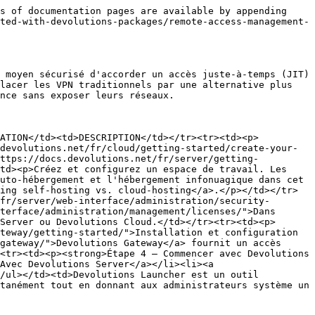
s of documentation pages are available by appending 
ted-with-devolutions-packages/remote-access-management-
 moyen sécurisé d'accorder un accès juste-à-temps (JIT) 
lacer les VPN traditionnels par une alternative plus 
nce sans exposer leurs réseaux.

CATION</td><td>DESCRIPTION</td></tr><tr><td><p>
devolutions.net/fr/cloud/getting-started/create-your-
https://docs.devolutions.net/fr/server/getting-
td><p>Créez et configurez un espace de travail. Les 
uto-hébergement et l'hébergement infonuagique dans cet 
ing self-hosting vs. cloud-hosting</a>.</p></td></tr>
fr/server/web-interface/administration/security-
terface/administration/management/licenses/">Dans 
Server ou Devolutions Cloud.</td></tr><tr><td><p>
teway/getting-started/">Installation et configuration 
gateway/">Devolutions Gateway</a> fournit un accès 
<tr><td><p><strong>Étape 4 – Commencer avec Devolutions 
Avec Devolutions Server</a></li><li><a 
/ul></td><td>Devolutions Launcher est un outil 
tanément tout en donnant aux administrateurs système un 