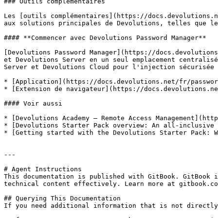
### Outils complémentaires

Les [outils complémentaires](https://docs.devolutions.n
aux solutions principales de Devolutions, telles que le
#### **Commencer avec Devolutions Password Manager**

[Devolutions Password Manager](https://docs.devolutions
et Devolutions Server en un seul emplacement centralisé
Server et Devolutions Cloud pour l'injection sécurisée 
* [Application](https://docs.devolutions.net/fr/passwor
* [Extension de navigateur](https://docs.devolutions.ne
#### Voir aussi

* [Devolutions Academy – Remote Access Management](http
* [Devolutions Starter Pack overview: An all-inclusive 
* [Getting started with the Devolutions Starter Pack: W
---

# Agent Instructions

This documentation is published with GitBook. GitBook i
technical content effectively. Learn more at gitbook.co
## Querying This Documentation

If you need additional information that is not directly