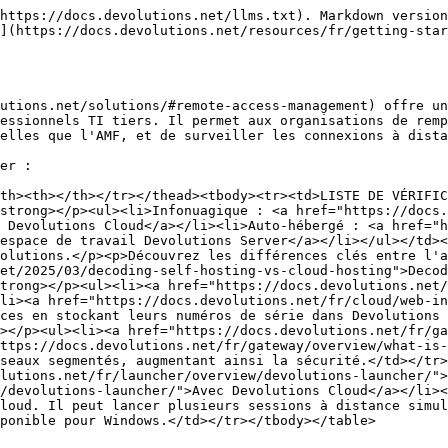
https://docs.devolutions.net/llms.txt). Markdown version
](https://docs.devolutions.net/resources/fr/getting-star
utions.net/solutions/#remote-access-management) offre un
essionnels TI tiers. Il permet aux organisations de remp
elles que l'AMF, et de surveiller les connexions à dista
er :

th><th></th></tr></thead><tbody><tr><td>LISTE DE VÉRIFI
strong></p><ul><li>Infonuagique : <a href="https://docs.
 Devolutions Cloud</a></li><li>Auto-hébergé : <a href="
espace de travail Devolutions Server</a></li></ul></td><
olutions.</p><p>Découvrez les différences clés entre l'a
et/2025/03/decoding-self-hosting-vs-cloud-hosting">Decod
trong></p><ul><li><a href="https://docs.devolutions.net/
li><a href="https://docs.devolutions.net/fr/cloud/web-in
ces en stockant leurs numéros de série dans Devolutions 
></p><ul><li><a href="https://docs.devolutions.net/fr/ga
ttps://docs.devolutions.net/fr/gateway/overview/what-is-
seaux segmentés, augmentant ainsi la sécurité.</td></tr>
lutions.net/fr/launcher/overview/devolutions-launcher/">
/devolutions-launcher/">Avec Devolutions Cloud</a></li><
loud. Il peut lancer plusieurs sessions à distance simul
ponible pour Windows.</td></tr></tbody></table>
