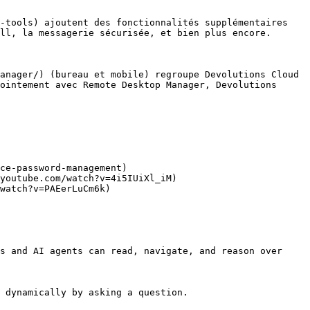
-tools) ajoutent des fonctionnalités supplémentaires 
ll, la messagerie sécurisée, et bien plus encore.

anager/) (bureau et mobile) regroupe Devolutions Cloud 
ointement avec Remote Desktop Manager, Devolutions 
ce-password-management)

youtube.com/watch?v=4i5IUiXl_iM)

watch?v=PAEerLuCm6k)

s and AI agents can read, navigate, and reason over 
 dynamically by asking a question.
