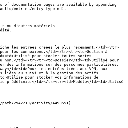
s of documentation pages are available by appending 
aults/entries/entry-type.md).

ls ou d'autres matériels.

dité.

fiche les entrées créées le plus récemment.</td></tr>
pour les connexions.</td></tr><tr><td>Gestion à 
d><td>Utilisé pour stocker toutes sortes 
u non.</td></tr><tr><td>Dossier</td><td>Utilisé pour 
ker des informations sur des personnes particulières.
way</td><td>Pour les entrées liées aux VPN, aux 
s liées au suivi et à la gestion des actifs 
td>Utilisé pour stocker vos informations de 
ie prédéfinie.</td></tr><tr><td>Modèle</td><td>Utilisé 
/path/2942210/activity/4493551)
