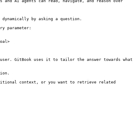
s and AI agents can read, navigate, and reason over 
 dynamically by asking a question.

ry parameter:

oal>

user. GitBook uses it to tailor the answer towards what 
ion.

itional context, or you want to retrieve related 