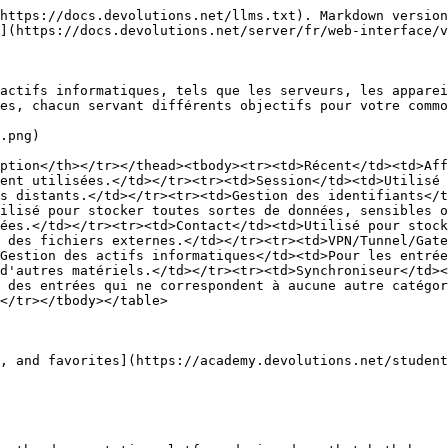
https://docs.devolutions.net/llms.txt). Markdown version
](https://docs.devolutions.net/server/fr/web-interface/v
actifs informatiques, tels que les serveurs, les apparei
es, chacun servant différents objectifs pour votre commo
.png)

ption</th></tr></thead><tbody><tr><td>Récent</td><td>Af
ent utilisées.</td></tr><tr><td>Session</td><td>Utilisé 
s distants.</td></tr><tr><td>Gestion des identifiants</t
ilisé pour stocker toutes sortes de données, sensibles o
ées.</td></tr><tr><td>Contact</td><td>Utilisé pour stoc
 des fichiers externes.</td></tr><tr><td>VPN/Tunnel/Gate
Gestion des actifs informatiques</td><td>Pour les entrée
d'autres matériels.</td></tr><tr><td>Synchroniseur</td><
 des entrées qui ne correspondent à aucune autre catégor
</tr></tbody></table>

, and favorites](https://academy.devolutions.net/student