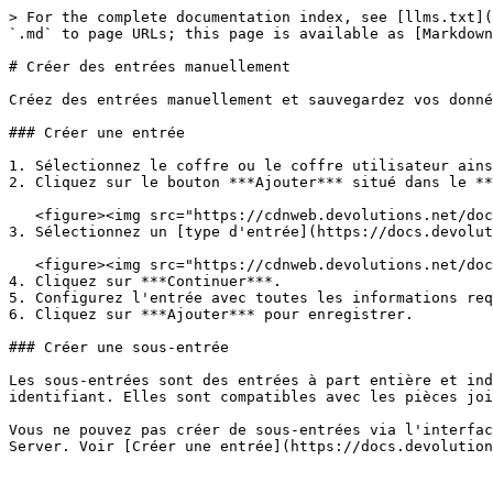
> For the complete documentation index, see [llms.txt](
`.md` to page URLs; this page is available as [Markdown
# Créer des entrées manuellement

Créez des entrées manuellement et sauvegardez vos donné
### Créer une entrée

1. Sélectionnez le coffre ou le coffre utilisateur ains
2. Cliquez sur le bouton ***Ajouter*** situé dans le **
   <figure><img src="https://cdnweb.devolutions.net/docs/DVLS6040_2024_1.png" alt=""><figcaption></figcaption></figure>

3. Sélectionnez un [type d'entrée](https://docs.devolut
   <figure><img src="https://cdnweb.devolutions.net/docs/docs_en_server_ServerOp2090.png" alt=""><figcaption></figcaption></figure>

4. Cliquez sur ***Continuer***.

5. Configurez l'entrée avec toutes les informations req
6. Cliquez sur ***Ajouter*** pour enregistrer.

### Créer une sous-entrée

Les sous-entrées sont des entrées à part entière et ind
identifiant. Elles sont compatibles avec les pièces joi
Vous ne pouvez pas créer de sous-entrées via l'interfac
Server. Voir [Créer une entrée](https://docs.devolution