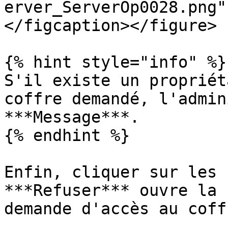
erver_ServerOp0028.png"
</figcaption></figure>

{% hint style="info" %}

S'il existe un propriét
coffre demandé, l'admin
***Message***.

{% endhint %}

Enfin, cliquer sur les 
***Refuser*** ouvre la 
demande d'accès au coff