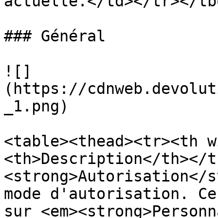
actuelle.</td></tr></tb
### Général

![]
(https://cdnweb.devolut
_1.png)

<table><thead><tr><th w
<th>Description</th></t
<strong>Autorisation</s
mode d'autorisation. Ce
sur <em><strong>Personn