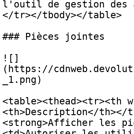
l'outil de gestion des 
</tr></tbody></table>

### Pièces jointes

![]
(https://cdnweb.devolut
_1.png)

<table><thead><tr><th w
<th>Description</th></t
<strong>Afficher les pi
<td>Autoriser les utili