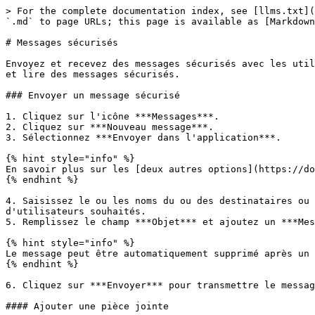
> For the complete documentation index, see [llms.txt](
`.md` to page URLs; this page is available as [Markdown
# Messages sécurisés

Envoyez et recevez des messages sécurisés avec les util
et lire des messages sécurisés.

### Envoyer un message sécurisé

1. Cliquez sur l'icône ***Messages***.

2. Cliquez sur ***Nouveau message***.

3. Sélectionnez ***Envoyer dans l'application***.

{% hint style="info" %}

En savoir plus sur les [deux autres options](https://do
{% endhint %}

4. Saisissez le ou les noms du ou des destinataires ou 
d'utilisateurs souhaités.

5. Remplissez le champ ***Objet*** et ajoutez un ***Mes
{% hint style="info" %}

Le message peut être automatiquement supprimé après un 
{% endhint %}

6. Cliquez sur ***Envoyer*** pour transmettre le messag
#### Ajouter une pièce jointe
