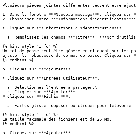
Plusieurs pièces jointes différentes peuvent être ajout
1. Dans la fenêtre ***Nouveau message***, cliquez sur *
2. Choisissez entre ***Informations d'identification***
* Cliquez sur ***Informations d'identification***.

  a. Remplissez les champs ***Titre***, ***Nom d'utilisateur*** et ***Mot de passe*** avec les informations souhaitées.

{% hint style="info" %}

Un mot de passe peut être généré en cliquant sur les po
ajuster la robustesse de ce mot de passe. Cliquez sur *
{% endhint %}

b. Cliquez sur ***Ajouter***.

* Cliquez sur ***Entrées utilisateur***.

  a. Sélectionnez l'entrée à partager.\

  b. Cliquez sur ***Ajouter***.

* Cliquez sur ***Fichier***.

  a. Faites glisser-déposer ou cliquez pour téléverser un fichier.

{% hint style="info" %}

La taille maximale des fichiers est de 25 Mo.

{% endhint %}

b. Cliquez sur ***Ajouter***.
