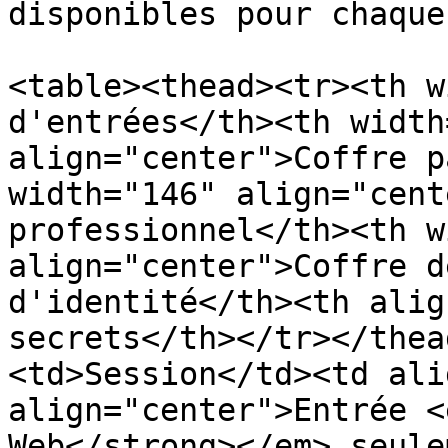
disponibles pour chaque
<table><thead><tr><th w
d'entrées</th><th width
align="center">Coffre p
width="146" align="cent
professionnel</th><th w
align="center">Coffre d
d'identité</th><th alig
secrets</th></tr></thea
<td>Session</td><td ali
align="center">Entrée <
Web</strong></em> seule