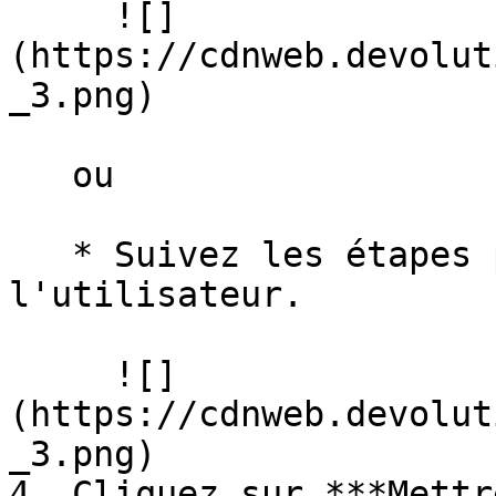
     ![]
(https://cdnweb.devolut
_3.png)

   ou

   * Suivez les étapes pour configurer le MFA pour 
l'utilisateur.

     ![]
(https://cdnweb.devolut
_3.png)

4. Cliquez sur ***Mettr