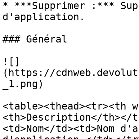
* ***Supprimer :*** Sup
d'application.

### Général

![]
(https://cdnweb.devolut
_1.png)

<table><thead><tr><th w
<th>Description</th></t
<td>Nom</td><td>Nom d'a