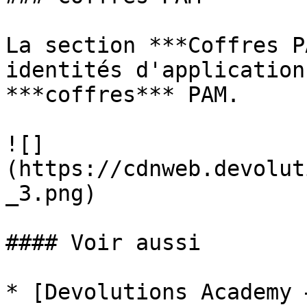
La section ***Coffres P
identités d'application
***coffres*** PAM.

![]
(https://cdnweb.devolut
_3.png)

#### Voir aussi

* [Devolutions Academy 