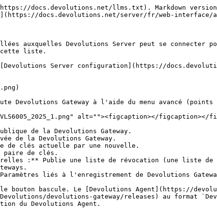
https://docs.devolutions.net/llms.txt). Markdown version
](https://docs.devolutions.net/server/fr/web-interface/a
llées auxquelles Devolutions Server peut se connecter po
cette liste.

[Devolutions Server configuration](https://docs.devoluti
.png)

ute Devolutions Gateway à l'aide du menu avancé (points 
VLS6005_2025_1.png" alt=""><figcaption></figcaption></fi
ublique de la Devolutions Gateway.

vée de la Devolutions Gateway.

e de clés actuelle par une nouvelle.

 paire de clés.

relles :** Publie une liste de révocation (une liste de 
teways.

Paramètres liés à l'enregistrement de Devolutions Gatewa
le bouton bascule. Le [Devolutions Agent](https://devolu
Devolutions/devolutions-gateway/releases) au format `Dev
tion du Devolutions Agent.
