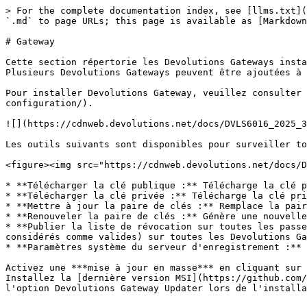
> For the complete documentation index, see [llms.txt](
`.md` to page URLs; this page is available as [Markdown
# Gateway

Cette section répertorie les Devolutions Gateways insta
Plusieurs Devolutions Gateways peuvent être ajoutées à 
Pour installer Devolutions Gateway, veuillez consulter 
configuration/).

![](https://cdnweb.devolutions.net/docs/DVLS6016_2025_3
Les outils suivants sont disponibles pour surveiller to
<figure><img src="https://cdnweb.devolutions.net/docs/D
* **Télécharger la clé publique :** Télécharge la clé p
* **Télécharger la clé privée :** Télécharge la clé pri
* **Mettre à jour la paire de clés :** Remplace la pair
* **Renouveler la paire de clés :** Génère une nouvelle
* **Publier la liste de révocation sur toutes les passe
considérés comme valides) sur toutes les Devolutions Ga
* **Paramètres système du serveur d'enregistrement :** 
Activez une ***mise à jour en masse*** en cliquant sur 
Installez la [dernière version MSI](https://github.com/
l'option Devolutions Gateway Updater lors de l'installa