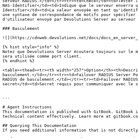
serveur RADIUS.</td></tr><tr><td>Check</td><td>Tester l
NAS-Identifier</td><td>Indique que le serveur enverra u
Identifier</td><td>La valeur envoyée en tant qu'identif
une syntaxe de correspondance de motifs pour spécifier 
d'utilisateur envoyé par Devolutions Server au serveur 
### Basculement

![](https://cdnweb.devolutions.net/docs/docs_en_server_
{% hint style="info" %}

Notez que Devolutions Server écoutera toujours sur le m
sera utilisée comme port client.

{% endhint %}

<table><thead><tr><th width="257">Option</th><th>Descri
basculement.</td></tr><tr><td>Failover RADIUS Server Po
RADIUS de basculement.</td></tr><tr><td>Failover RADIUS
secret</td><td>Secret requis pour communiquer avec le s
---

# Agent Instructions

This documentation is published with GitBook. GitBook i
technical content effectively. Learn more at gitbook.co
## Querying This Documentation

If you need additional information that is not directly