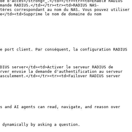
de d'accès</strong>_.</td></tr><tr><td>Enable RADIUS 
mande RADIUS.</td></tr><tr><td>RADIUS NAS-
tères correspondant au nom du NAS. Vous pouvez utiliser 
e</td><td>Supprime le nom de domaine du nom 
e port client. Par conséquent, la configuration RADIUS 
DIUS server</td><td>Activer le serveur RADIUS de 
rver envoie la demande d'authentification au serveur 
asculement.</td></tr><tr><td>Failover RADIUS server 
s and AI agents can read, navigate, and reason over 
 dynamically by asking a question.
