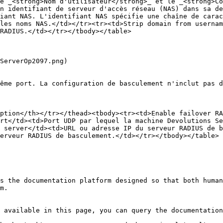
e _<strong>Nom d'utilisateur</strong>_ et le _<strong>Co
n identifiant de serveur d'accès réseau (NAS) dans sa de
iant NAS. L'identifiant NAS spécifie une chaîne de carac
les noms NAS.</td></tr><tr><td>Strip domain from usernam
RADIUS.</td></tr></tbody></table>

ServerOp2097.png)

ême port. La configuration de basculement n'inclut pas d
ption</th></tr></thead><tbody><tr><td>Enable failover RA
rt</td><td>Port UDP par lequel la machine Devolutions Se
 server</td><td>URL ou adresse IP du serveur RADIUS de b
erveur RADIUS de basculement.</td></tr></tbody></table>

s the documentation platform designed so that both human
m.

 available in this page, you can query the documentation