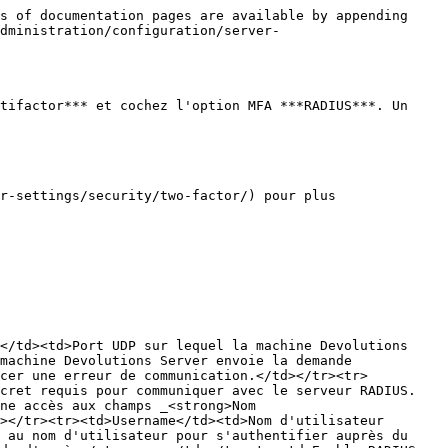
s of documentation pages are available by appending 
dministration/configuration/server-
tifactor*** et cochez l'option MFA ***RADIUS***. Un 
r-settings/security/two-factor/) pour plus 
</td><td>Port UDP sur lequel la machine Devolutions 
machine Devolutions Server envoie la demande 
acer une erreur de communication.</td></tr><tr>
ecret requis pour communiquer avec le serveur RADIUS.
ne accès aux champs _<strong>Nom 
></tr><tr><td>Username</td><td>Nom d'utilisateur 
 au nom d'utilisateur pour s'authentifier auprès du 