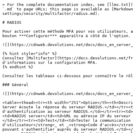
> For the complete documentation index, see [llms.txt](
`.md` to page URLs; this page is available as [Markdown
settings/security/multifactor/radius.md).

# RADIUS

Pour activer cette méthode MFA pour vos utilisateurs, a
bouton ***Configurer*** apparaîtra à côté de l'option.

![](https://cdnweb.devolutions.net/docs/docs_en_server_
{% hint style="info" %}

Consultez [Multifactor](https://docs.devolutions.net/fr
d'informations sur la configuration MFA.

{% endhint %}

Consultez les tableaux ci-dessous pour connaître le rôl
### Général

![](https://cdnweb.devolutions.net/docs/docs_en_server_
<table><thead><tr><th width="251">Option</th><th>Descri
Server écoute la réponse du serveur RADIUS.</td></tr><t
d'authentification au serveur RADIUS.</td></tr><tr><td>
<td>RADIUS server</td><td>URL ou adresse IP du serveur 
</td></tr><tr><td>Test</td><td>Tester la communication 
d'utilisateur</strong>_ et _<strong>Code d'accès</stron
pouvant s'authentifier auprès du serveur RADIUS.</td></