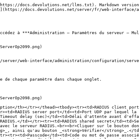
https://docs.devolutions.net/llms.txt). Markdown version
](https://docs.devolutions.net/server/fr/web-interface/a
ccédez à ***Administration – Paramètres du serveur – Mul
ServerOp2099.png)

/server/web-interface/administration/configuration/serve
e de chaque paramètre dans chaque onglet.

ServerOp2098.png)

ption</th></tr></thead><tbody><tr><td>RADIUS client port
r><td>RADIUS server port</td><td>Port UDP par lequel la 
Timeout delay (sec)</td><td>Délai d'attente avant d'eff
RADIUS.</td></tr><tr><td>RADIUS shared secret</td><td>S
avec le serveur RADIUS.<br><br>Cliquer sur le bouton don
g>_, ainsi qu'au bouton _<strong>Vérifier</strong>_.</td
tr><tr><td>Passcode</td><td>Code ou mot de passe associé