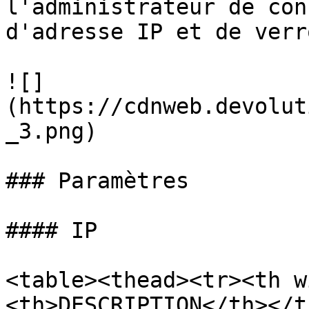
l'administrateur de con
d'adresse IP et de verr
![]
(https://cdnweb.devolut
_3.png)

### Paramètres

#### IP

<table><thead><tr><th w
<th>DESCRIPTION</th></t