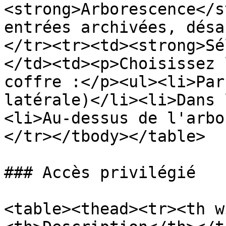
<strong>Arborescence</s
entrées archivées, désa
</tr><tr><td><strong>Sé
</td><td><p>Choisissez 
coffre :</p><ul><li>Par
latérale)</li><li>Dans 
<li>Au-dessus de l'arbo
</tr></tbody></table>

### Accès privilégié

<table><thead><tr><th w