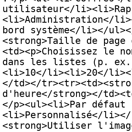
utilisateur</li><li>Rap
<li>Administration</li>
bord système</li></ul><
<strong>Taille de page 
<td><p>Choisissez le no
dans les listes (p. ex.
<li>10</li><li>20</li><
</td></tr><tr><td><stro
d'heure</strong></td><t
</p><ul><li>Par défaut 
<li>Personnalisé</li></
<strong>Utiliser l'imag