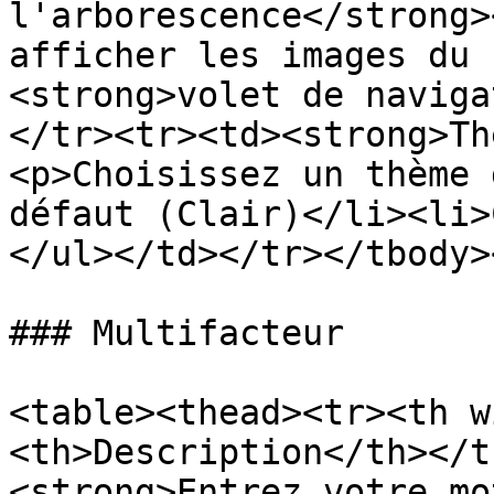
l'arborescence</strong>
afficher les images du 
<strong>volet de naviga
</tr><tr><td><strong>Th
<p>Choisissez un thème 
défaut (Clair)</li><li>
</ul></td></tr></tbody>
### Multifacteur

<table><thead><tr><th w
<th>Description</th></t
<strong>Entrez votre mo