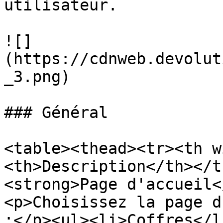
utilisateur.

![]
(https://cdnweb.devolut
_3.png)

### Général

<table><thead><tr><th w
<th>Description</th></t
<strong>Page d'accueil<
<p>Choisissez la page d
:</p><ul><li>Coffres</l