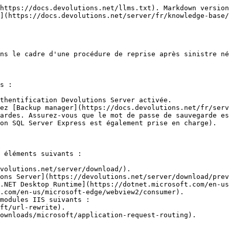
https://docs.devolutions.net/llms.txt). Markdown version
](https://docs.devolutions.net/server/fr/knowledge-base/
ns le cadre d'une procédure de reprise après sinistre né
s :

thentification Devolutions Server activée.

ez [Backup manager](https://docs.devolutions.net/fr/serv
ardes. Assurez-vous que le mot de passe de sauvegarde es
on SQL Server Express est également prise en charge).

 éléments suivants :

volutions.net/server/download/).

ons Server](https://devolutions.net/server/download/prev
.NET Desktop Runtime](https://dotnet.microsoft.com/en-us
.com/en-us/microsoft-edge/webview2/consumer).

modules IIS suivants :
