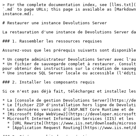
> For the complete documentation index, see [llms.txt](
`.md` to page URLs; this page is available as [Markdown
instance.md).

# Restaurer une instance Devolutions Server

La restauration d'une instance de Devolutions Server da
### 1. Rassembler les ressources requises

Assurez-vous que les prérequis suivants sont disponible
* Un compte administrateur Devolutions Server avec l'au
* Un fichier de sauvegarde complet à restaurer. Consult
pour obtenir des instructions sur la création de sauveg
* Une instance SQL Server locale ou accessible (l'éditi
### 2. Installer les composants requis

Si ce n'est pas déjà fait, téléchargez et installez les
* La [console de gestion Devolutions Server](https://de
* Le [fichier ZIP d'installation hors ligne de Devoluti
* Les dernières versions d'[ASP.NET Core Runtime et de 
* [Microsoft Edge WebView2](https://developer.microsoft
* Microsoft Internet Information Services (IIS) et les 
  * [URL Rewrite](https://www.iis.net/downloads/microsoft/url-rewrite).

  * [Application Request Routing](https://www.iis.net/downloads/microsoft/application-request-routing).
