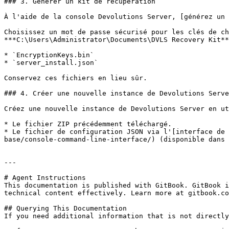
### 3. Générer un kit de récupération

À l'aide de la console Devolutions Server, [générez un 
Choisissez un mot de passe sécurisé pour les clés de ch
***C:\Users\Administrator\Documents\DVLS Recovery Kit**
* `EncryptionKeys.bin`

* `server_install.json`

Conservez ces fichiers en lieu sûr.

### 4. Créer une nouvelle instance de Devolutions Serve
Créez une nouvelle instance de Devolutions Server en ut
* Le fichier ZIP précédemment téléchargé.

* Le fichier de configuration JSON via l'[interface de 
base/console-command-line-interface/) (disponible dans 
---

# Agent Instructions

This documentation is published with GitBook. GitBook i
technical content effectively. Learn more at gitbook.co
## Querying This Documentation

If you need additional information that is not directly