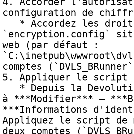
4. Accorder l'autorisat
configuration de chiffr
   * Accordez les droits de lecture sur le fichier 
`encryption.config` sit
web (par défaut : 
`C:\inetpub\wwwroot\dvl
comptes (`DVLS_BRunner`
5. Appliquer le script 
   * Depuis la Devolutions Server Console, accédez 
à ***Modifier*** – ***B
***Informations d'ident
Appliquez le script de 
deux comptes (`DVLS_BRu