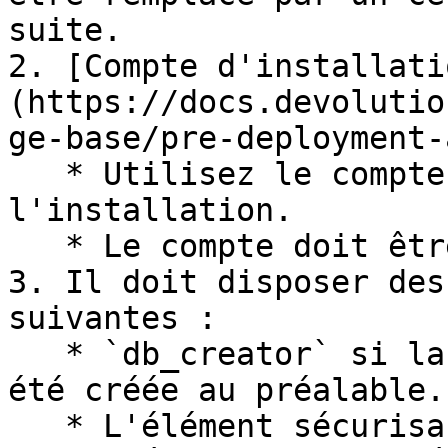
suite.

2. [Compte d'installati
(https://docs.devolutio
ge-base/pre-deployment-
   * Utilisez le compte `DVLS_Owner` pour 
l'installation.

   * Le compte doit être un administrateur local.

3. Il doit disposer des
suivantes :

   * `db_creator` si la base de données n'a pas 
été créée au préalable.

   * L'élément sécurisable `Alter any login`.
