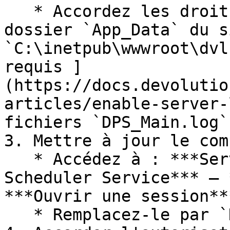
   * Accordez les droits de modification sur le 
dossier `App_Data` du s
`C:\inetpub\wwwroot\dvl
requis ]
(https://docs.devolutio
articles/enable-server-
fichiers `DPS_Main.log`.
3. Mettre à jour le com
   * Accédez à : ***Services*** – ***Devolutions 
Scheduler Service*** – 
***Ouvrir une session**
   * Remplacez-le par `DVLS_Scheduler`.
