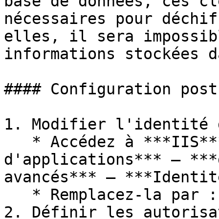
base de données, ces cl
nécessaires pour déchif
elles, il sera impossib
informations stockées d
#### Configuration post
1. Modifier l'identité 
   * Accédez à ***IIS*** – ***Pools 
d'applications*** – ***
avancés*** – ***Identit
   * Remplacez-la par : `DVLS_Runner`.

2. Définir les autorisa