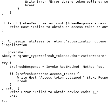
            Write-Error "Error during token polling: $errorMessage"

            break

        }

    }

}

if (-not $tokenResponse -or -not $tokenResponse.access_
    Write-Host "Failed to obtain an access token or authorization expired."

}

```

4. Au besoin, utilisez le jeton d'actualisation obtenu 
l'application :

```powershell

$body = "grant_type=refresh_token&authorization=bearer 
try {

    $refreshResponse = Invoke-RestMethod -Method Post -Uri $tokenEndpoint -ContentType "application/x-www-form-urlencoded" -Body $body

    if ($refreshResponse.access_token) {

        Write-Host "Access token obtained:" $tokenResponse.access_token

        break

    }

} catch {

    Write-Error "Failed to obtain device code: $_"

    exit

}

```
