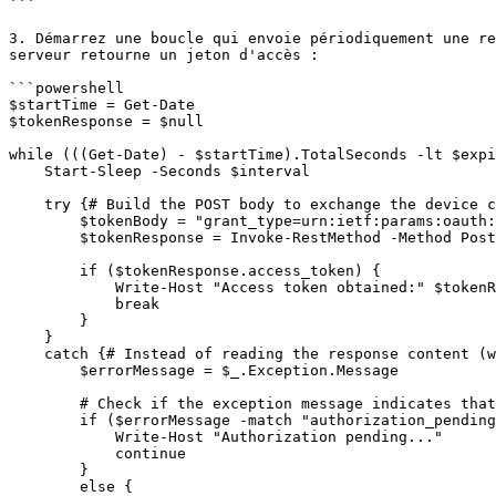
```

3. Démarrez une boucle qui envoie périodiquement une re
serveur retourne un jeton d'accès :

```powershell

$startTime = Get-Date

$tokenResponse = $null

while (((Get-Date) - $startTime).TotalSeconds -lt $expi
    Start-Sleep -Seconds $interval

    try {# Build the POST body to exchange the device code for an access token

        $tokenBody = "grant_type=urn:ietf:params:oauth:grant-type:device_code&client_id=$clientId&device_code=$device_code"

        $tokenResponse = Invoke-RestMethod -Method Post -Uri $tokenEndpoint -ContentType "application/x-www-form-urlencoded" -Body $tokenBody

        if ($tokenResponse.access_token) {

            Write-Host "Access token obtained:" $tokenResponse.access_token

            break

        }

    }

    catch {# Instead of reading the response content (which may be disposed), use the exception message.

        $errorMessage = $_.Exception.Message

        # Check if the exception message indicates that authorization is still pending.

        if ($errorMessage -match "authorization_pending") {

            Write-Host "Authorization pending..."

            continue

        }

        else {
