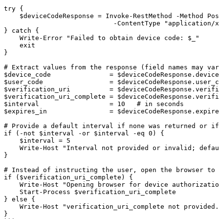
try {

    $deviceCodeResponse = Invoke-RestMethod -Method Post -Uri $deviceCodeEndpoint `

                            -ContentType "application/x-www-form-urlencoded" -Body $body

} catch {

    Write-Error "Failed to obtain device code: $_"

    exit

}

# Extract values from the response (field names may var
$device_code               = $deviceCodeResponse.device
$user_code                 = $deviceCodeResponse.user_c
$verification_uri          = $deviceCodeResponse.verifi
$verification_uri_complete = $deviceCodeResponse.verifi
$interval                  = 10   # in seconds

$expires_in                = $deviceCodeResponse.expire
# Provide a default interval if none was returned or if
if (-not $interval -or $interval -eq 0) {

    $interval = 5

    Write-Host "Interval not provided or invalid; defaulting to $interval seconds."

}

# Instead of instructing the user, open the browser to 
if ($verification_uri_complete) {

    Write-Host "Opening browser for device authorization..."

    Start-Process $verification_uri_complete

} else {

    Write-Host "verification_uri_complete not provided. Please manually go to $verification_uri and enter the code: $user_code"

}
