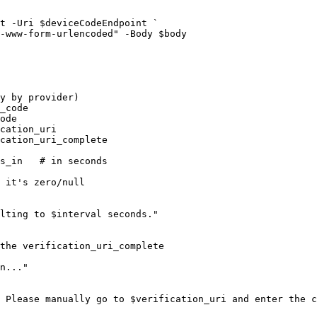
y by provider)

_code

ode

cation_uri

cation_uri_complete

s_in   # in seconds

 it's zero/null

the verification_uri_complete
