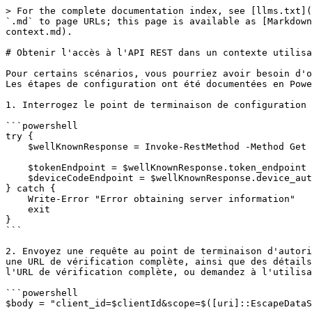
> For the complete documentation index, see [llms.txt](
`.md` to page URLs; this page is available as [Markdown
context.md).

# Obtenir l'accès à l'API REST dans un contexte utilisa
Pour certains scénarios, vous pourriez avoir besoin d'o
Les étapes de configuration ont été documentées en Powe
1. Interrogez le point de terminaison de configuration 
```powershell

try {

    $wellKnownResponse = Invoke-RestMethod -Method Get -Uri $wellKnownEndpoint

    $tokenEndpoint = $wellKnownResponse.token_endpoint

    $deviceCodeEndpoint = $wellKnownResponse.device_authorization_endpoint

} catch {

    Write-Error "Error obtaining server information"

    exit

}

```

2. Envoyez une requête au point de terminaison d'autori
une URL de vérification complète, ainsi que des détails
l'URL de vérification complète, ou demandez à l'utilisa
```powershell

$body = "client_id=$clientId&scope=$([uri]::EscapeDataS