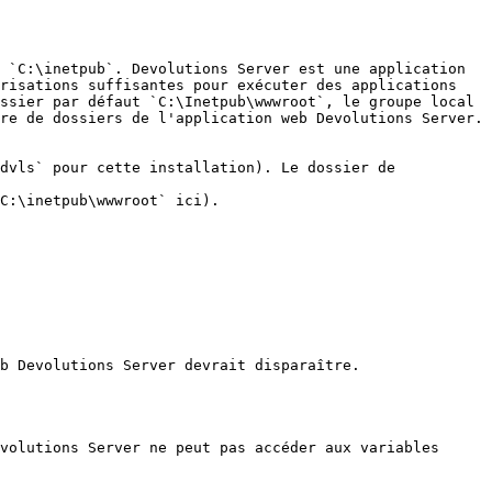
 `C:\inetpub`. Devolutions Server est une application 
risations suffisantes pour exécuter des applications 
ssier par défaut `C:\Inetpub\wwwroot`, le groupe local 
re de dossiers de l'application web Devolutions Server.

dvls` pour cette installation). Le dossier de 
C:\inetpub\wwwroot` ici).

b Devolutions Server devrait disparaître.

volutions Server ne peut pas accéder aux variables 