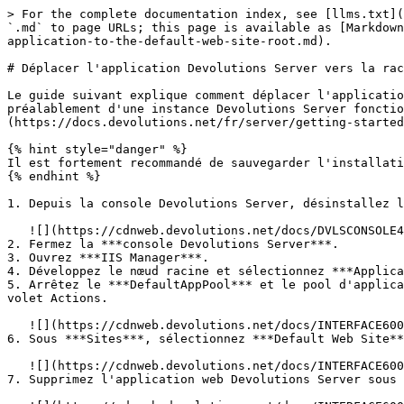
> For the complete documentation index, see [llms.txt](
`.md` to page URLs; this page is available as [Markdown
application-to-the-default-web-site-root.md).

# Déplacer l'application Devolutions Server vers la rac
Le guide suivant explique comment déplacer l'applicatio
préalablement d'une instance Devolutions Server fonctio
(https://docs.devolutions.net/fr/server/getting-started
{% hint style="danger" %}

Il est fortement recommandé de sauvegarder l'installati
{% endhint %}

1. Depuis la console Devolutions Server, désinstallez l
   ![](https://cdnweb.devolutions.net/docs/DVLSCONSOLE4024_2025_1.png)

2. Fermez la ***console Devolutions Server***.

3. Ouvrez ***IIS Manager***.

4. Développez le nœud racine et sélectionnez ***Applica
5. Arrêtez le ***DefaultAppPool*** et le pool d'applica
volet Actions.

   ![](https://cdnweb.devolutions.net/docs/INTERFACE6000.png)

6. Sous ***Sites***, sélectionnez ***Default Web Site**
   ![](https://cdnweb.devolutions.net/docs/INTERFACE6002.png)

7. Supprimez l'application web Devolutions Server sous 