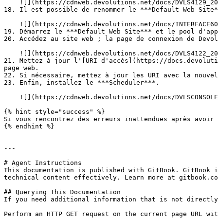
    ![](https://cdnweb.devolutions.net/docs/DVLS4129_2024_3.png)

18. Il est possible de renommer le ***Default Web Site*
    ![](https://cdnweb.devolutions.net/docs/INTERFACE6004.png)

19. Démarrez le ***Default Web Site*** et le pool d'app
20. Accédez au site web ; la page de connexion de Devol
    ![](https://cdnweb.devolutions.net/docs/DVLS4122_2024_3.png)

21. Mettez à jour l'[URI d'accès](https://docs.devoluti
page web.

22. Si nécessaire, mettez à jour les URI avec la nouvel
23. Enfin, installez le ***Scheduler***.

    ![](https://cdnweb.devolutions.net/docs/DVLSCONSOLE4025_2025_1.png)

{% hint style="success" %}

Si vous rencontrez des erreurs inattendues après avoir 
{% endhint %}

---

# Agent Instructions

This documentation is published with GitBook. GitBook i
technical content effectively. Learn more at gitbook.co
## Querying This Documentation

If you need additional information that is not directly
Perform an HTTP GET request on the current page URL wit