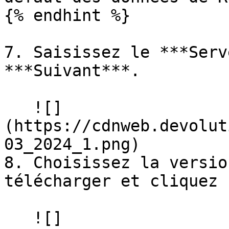
{% endhint %}

7. Saisissez le ***Serv
***Suivant***.

   ![]
(https://cdnweb.devolut
03_2024_1.png)

8. Choisissez la versio
télécharger et cliquez 
   ![]