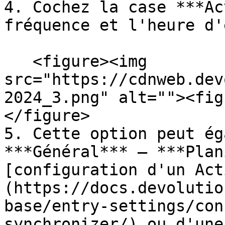
4. Cochez la case ***Ac
fréquence et l'heure d'
   <figure><img 
src="https://cdnweb.dev
2024_3.png" alt=""><fig
</figure>

5. Cette option peut ég
***Général*** – ***Plan
[configuration d'un Act
(https://docs.devolutio
base/entry-settings/con
synchronizer/) ou d'une