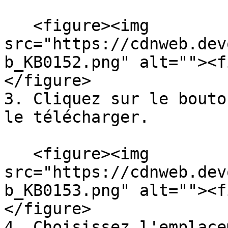
   <figure><img 
src="https://cdnweb.dev
b_KB0152.png" alt=""><f
</figure>

3. Cliquez sur le bouto
le télécharger.

   <figure><img 
src="https://cdnweb.dev
b_KB0153.png" alt=""><f
</figure>

4. Choisissez l'emplace