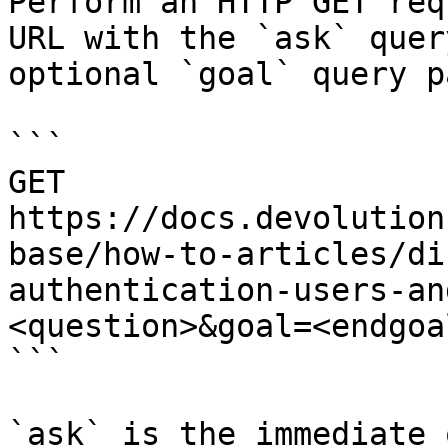
Perform an HTTP GET req
URL with the `ask` quer
optional `goal` query p
```

GET 
https://docs.devolution
base/how-to-articles/di
authentication-users-an
<question>&goal=<endgoal
```

`ask` is the immediate 