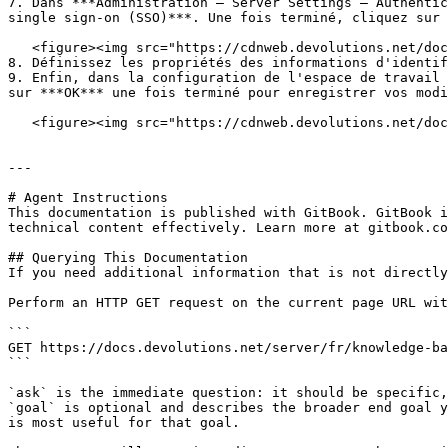
7. Dans ***Administration – Server Settings – Authentic
single sign-on (SSO)***. Une fois terminé, cliquez sur 
   <figure><img src="https://cdnweb.devolutions.net/docs/DVLS6007_2024_1.png" alt=""><figcaption></figcaption></figure>

8. Définissez les propriétés des informations d'identif
9. Enfin, dans la configuration de l'espace de travail 
sur ***OK*** une fois terminé pour enregistrer vos modi
   <figure><img src="https://cdnweb.devolutions.net/docs/docs_en_kb_KB4381.png" alt=""><figcaption></figcaption></figure>

---

# Agent Instructions

This documentation is published with GitBook. GitBook i
technical content effectively. Learn more at gitbook.co
## Querying This Documentation

If you need additional information that is not directly
Perform an HTTP GET request on the current page URL wit
```

GET https://docs.devolutions.net/server/fr/knowledge-ba
```

`ask` is the immediate question: it should be specific,
`goal` is optional and describes the broader end goal y
is most useful for that goal.
