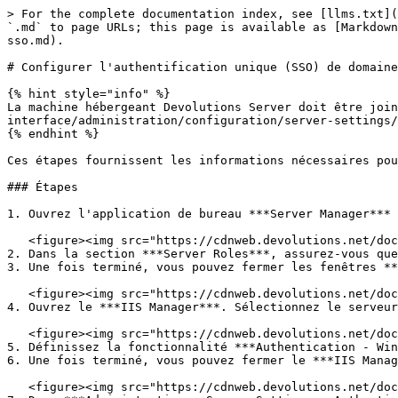
> For the complete documentation index, see [llms.txt](
`.md` to page URLs; this page is available as [Markdown
sso.md).

# Configurer l'authentification unique (SSO) de domaine

{% hint style="info" %}

La machine hébergeant Devolutions Server doit être join
interface/administration/configuration/server-settings/
{% endhint %}

Ces étapes fournissent les informations nécessaires pou
### Étapes

1. Ouvrez l'application de bureau ***Server Manager*** 
   <figure><img src="https://cdnweb.devolutions.net/docs/docs_en_kb_KB5001.png" alt=""><figcaption></figcaption></figure>

2. Dans la section ***Server Roles***, assurez-vous que
3. Une fois terminé, vous pouvez fermer les fenêtres **
   <figure><img src="https://cdnweb.devolutions.net/docs/docs_en_kb_KB4378.png" alt=""><figcaption></figcaption></figure>

4. Ouvrez le ***IIS Manager***. Sélectionnez le serveur
   <figure><img src="https://cdnweb.devolutions.net/docs/docs_en_kb_KB4379.png" alt=""><figcaption></figcaption></figure>

5. Définissez la fonctionnalité ***Authentication - Win
6. Une fois terminé, vous pouvez fermer le ***IIS Manag
   <figure><img src="https://cdnweb.devolutions.net/docs/docs_en_kb_KB2129.png" alt=""><figcaption></figcaption></figure>
