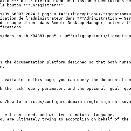
ation*** de l'interface web de l'instance Devolutions Se
le bouton ***Enregistrer***.

ication de l'administrateur dans ***Administration – Ser
de chaque client dans Remote Desktop Manager, activez l'
fications.

s the documentation platform designed so that both human
m.

 available in this page, you can query the documentation
h the `ask` query parameter, and the optional `goal` que
se/how-to-articles/configure-domain-single-sign-on-sso.m
 self-contained, and written in natural language.

ou are ultimately trying to accomplish on behalf of the 