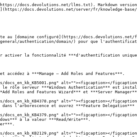
https://docs.devolutions.net/llms.txt). Markdown version
](https://docs.devolutions.net/server/fr/knowledge-base/
te au [domaine configuré](https://docs.devolutions.net/f
general/authentication/domain/) pour que l'authentificat
r activer la fonctionnalité ***d'authentification unique
et accédez à ***Manage – Add Roles and Features***.

 le rôle serveur ***Windows Authentication*** est instal
*Add Roles and Features Wizard*** et ***Server Manager**
 dans l'arborescence et ouvrez ***Feature Delegation*** 
dows*** à la valeur ***Read/Write***.

er***.
