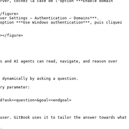
rver, cochez la case de l'option ***Enable domain 
ver Settings – Authentication – Domains***.

option ***Use Windows authentication***, puis cliquez 
s and AI agents can read, navigate, and reason over 
 dynamically by asking a question.

ry parameter:

d?ask=<question>&goal=<endgoal>

user. GitBook uses it to tailor the answer towards what 