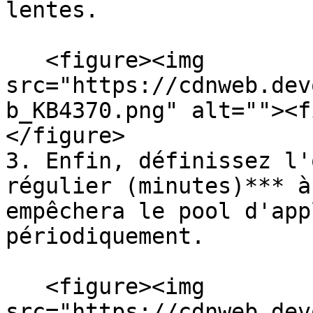
lentes.

   <figure><img 
src="https://cdnweb.dev
b_KB4370.png" alt=""><f
</figure>

3. Enfin, définissez l'
régulier (minutes)*** à
empêchera le pool d'app
périodiquement.

   <figure><img 
src="https://cdnweb.dev