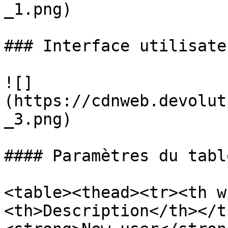
_1.png)

### Interface utilisateu
![]
(https://cdnweb.devolut
_3.png)

#### Paramètres du tabl
<table><thead><tr><th w
<th>Description</th></t