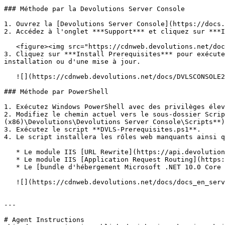
### Méthode par la Devolutions Server Console

1. Ouvrez la [Devolutions Server Console](https://docs.
2. Accédez à l'onglet ***Support*** et cliquez sur ***I
   <figure><img src="https://cdnweb.devolutions.net/docs/DVLSCONSOLE2006_2024_1.png" alt=""><figcaption></figcaption></figure>

3. Cliquez sur ***Install Prerequisites*** pour exécute
installation ou d'une mise à jour.

   ![](https://cdnweb.devolutions.net/docs/DVLSCONSOLE2005_2024_1.png)

### Méthode par PowerShell

1. Exécutez Windows PowerShell avec des privilèges élev
2. Modifiez le chemin actuel vers le sous-dossier Scrip
(x86)\Devolutions\Devolutions Server Console\Scripts**)
3. Exécutez le script **DVLS-Prerequisites.ps1**.

4. Le script installera les rôles web manquants ainsi q
   * Le module IIS [URL Rewrite](https://api.devolutions.net/redirection/3cb42413-5dfd-4b1b-bd20-4e5968274ed0).

   * Le module IIS [Application Request Routing](https://api.devolutions.net/redirection/52ba9ac0-fb5f-44c1-9521-972caf763b1a).

   * Le [bundle d'hébergement Microsoft .NET 10.0 Core Module](https://dotnet.microsoft.com/en-us/download/dotnet/10.0).

   ![](https://cdnweb.devolutions.net/docs/docs_en_server_ServerOp4020.png)

---

# Agent Instructions
