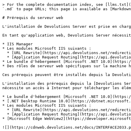
> For the complete documentation index, see [llms.txt](
`.md` to page URLs; this page is available as [Markdown
# Prérequis du serveur web

L'installation de Devolutions Server est prise en charg
En tant qu'application web, Devolutions Server nécessit
* IIS Manager

* Les modules Microsoft IIS suivants :

  * [URL Rewrite](https://api.devolutions.net/redirection/3cb42413-5dfd-4b1b-bd20-4e5968274ed0)

  * [Application Request Routing](https://api.devolutions.net/redirection/52ba9ac0-fb5f-44c1-9521-972caf763b1a)

* Le bundle d'hébergement [Microsoft .NET 10.0](https:/
* Des rôles de serveur web spécifiques sur la machine h
Ces prérequis peuvent être installés depuis la Devoluti
L'installation des prérequis depuis la [Devolutions Ser
nécessite un accès à Internet pour télécharger les élém
* Le bundle d'hébergement [Microsoft .NET 10.0](https:/
* [.NET Desktop Runtime 10.0](https://dotnet.microsoft.
* Les modules Microsoft IIS suivants :

  * [URL Rewrite](https://api.devolutions.net/redirection/3cb42413-5dfd-4b1b-bd20-4e5968274ed0)

  * [Application Request Routing](https://api.devolutions.net/redirection/52ba9ac0-fb5f-44c1-9521-972caf763b1a)

* [Microsoft Edge WebView2](https://developer.microsoft
![](https://cdnweb.devolutions.net/docs/INTERFACE2033.p