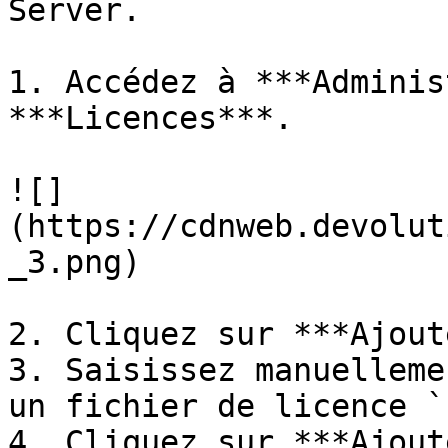
Server.

1. Accédez à ***Adminis
***Licences***.

![]
(https://cdnweb.devolut
_3.png)

2. Cliquez sur ***Ajout
3. Saisissez manuelleme
un fichier de licence `
4. Cliquez sur ***Ajout