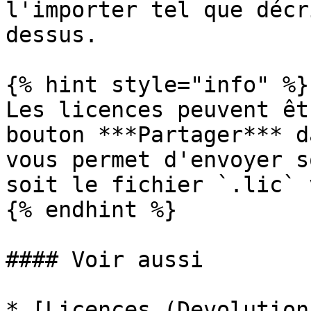
l'importer tel que décr
dessus.

{% hint style="info" %}

Les licences peuvent êt
bouton ***Partager*** d
vous permet d'envoyer s
soit le fichier `.lic` 
{% endhint %}

#### Voir aussi

* [Licences (Devolution