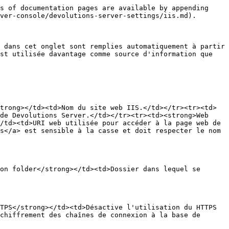
s of documentation pages are available by appending 
ver-console/devolutions-server-settings/iis.md).

 dans cet onglet sont remplies automatiquement à partir 
st utilisée davantage comme source d'information que 
trong></td><td>Nom du site web IIS.</td></tr><tr><td>
de Devolutions Server.</td></tr><tr><td><strong>Web 
/td><td>URI web utilisée pour accéder à la page web de 
s</a> est sensible à la casse et doit respecter le nom 
on folder</strong></td><td>Dossier dans lequel se 
TPS</strong></td><td>Désactive l'utilisation du HTTPS 
chiffrement des chaînes de connexion à la base de 