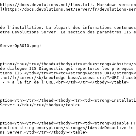
https://docs.devolutions.net/llms.txt). Markdown version
](https://docs.devolutions.net/server/fr/devolutions-ser
de l'installation. La plupart des informations contenues
otre Devolutions Server. La section des paramètres IIS e
ServerOp8010.png)

ption</th></tr></thead><tbody><tr><td><strong>Website</s
de dialogue IIS Diagnostic qui répertorie les prérequis 
tions IIS.</td></tr><tr><td><strong>Access URI</strong><
.net/fr/server/kb/knowledge-base/access-uri/">URI d'accè
 / » à la fin de l'URL.<br></td></tr></tbody></table>

ption</th></tr></thead><tbody><tr><td><strong>Installati
Server.</td></tr></tbody></table>

ption</th></tr></thead><tbody><tr><td><strong>Disable HT
nection string encryption</strong></td><td>Désactive le 
ns Server.</td></tr></tbody></table>
