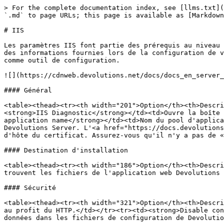
> For the complete documentation index, see [llms.txt](
`.md` to page URLs; this page is available as [Markdown
# IIS

Les paramètres IIS font partie des prérequis au niveau 
des informations fournies lors de la configuration de v
comme outil de configuration.

![](https://cdnweb.devolutions.net/docs/docs_en_server_
#### Général

<table><thead><tr><th width="201">Option</th><th>Descri
<strong>IIS Diagnostic</strong></td><td>Ouvre la boîte 
application name</strong></td><td>Nom du pool d'applica
Devolutions Server. L'<a href="https://docs.devolutions
d'hôte du certificat. Assurez-vous qu'il n'y a pas de «
#### Destination d'installation

<table><thead><tr><th width="186">Option</th><th>Descri
trouvent les fichiers de l'application web Devolutions 
#### Sécurité

<table><thead><tr><th width="321">Option</th><th>Descri
au profit du HTTP.</td></tr><tr><td><strong>Disable con
données dans les fichiers de configuration de Devolutio