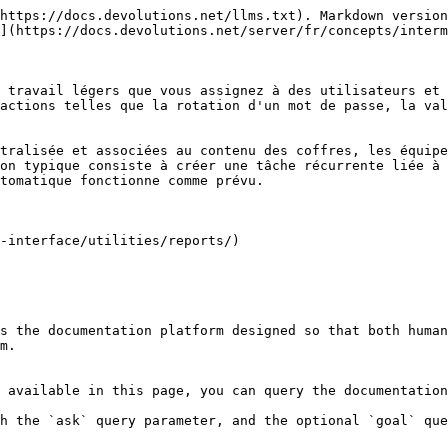
https://docs.devolutions.net/llms.txt). Markdown version
](https://docs.devolutions.net/server/fr/concepts/interm
 travail légers que vous assignez à des utilisateurs et 
actions telles que la rotation d'un mot de passe, la val
tralisée et associées au contenu des coffres, les équipe
on typique consiste à créer une tâche récurrente liée à 
tomatique fonctionne comme prévu.

-interface/utilities/reports/)

s the documentation platform designed so that both human
m.

 available in this page, you can query the documentation
h the `ask` query parameter, and the optional `goal` que