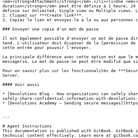
<em><strong>Attachment</strong></em>.</li><li>Une <em><
duration</strong></em> peut être définie à 1 heure, 24 
définie sur Unlimited, Single view ou Multiple views. L
2. Cliquez sur ***Create link***.

3. Copiez le lien et envoyez-le à la ou aux personnes c
### Envoyer une copie d'un mot de passe

Il est également possible d'envoyer un mot de passe dir
Send. L'utilisateur doit disposer de la [permission de 
cette entrée pour pouvoir l'envoyer.

La principale différence avec cette option est que le m
messagerie. Le mot de passe ne peut être modifié que si
Pour en savoir plus sur les fonctionnalités de ***Secur
Server.

#### Voir aussi

* [Devolutions Blog - How organizations can safely shar
safely-share-confidential-information-with-devolutions-
* [Devolutions Academy – Sending secure messages](https
---

# Agent Instructions

This documentation is published with GitBook. GitBook i
technical content effectively. Learn more at gitbook.co