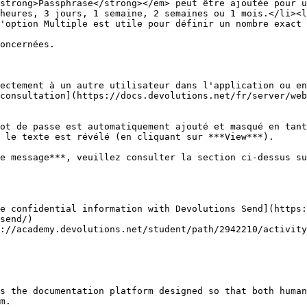
strong>Passphrase</strong></em> peut être ajoutée pour u
heures, 3 jours, 1 semaine, 2 semaines ou 1 mois.</li><l
'option Multiple est utile pour définir un nombre exact 
oncernées.

ectement à un autre utilisateur dans l'application ou en
consultation](https://docs.devolutions.net/fr/server/web
ot de passe est automatiquement ajouté et masqué en tant
 le texte est révélé (en cliquant sur ***View***).

e message***, veuillez consulter la section ci-dessus su
e confidential information with Devolutions Send](https:
send/)

://academy.devolutions.net/student/path/2942210/activity
s the documentation platform designed so that both human
m.
