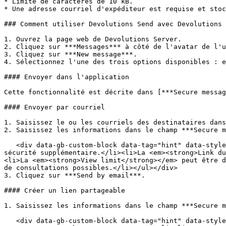
* Limite de caractères de 10 kB.

* Une adresse courriel d'expéditeur est requise et stoc
### Comment utiliser Devolutions Send avec Devolutions 
1. Ouvrez la page web de Devolutions Server.

2. Cliquez sur ***Messages*** à côté de l'avatar de l'u
3. Cliquez sur ***New message***.

4. Sélectionnez l'une des trois options disponibles : e
#### Envoyer dans l'application

Cette fonctionnalité est décrite dans [***Secure messag
#### Envoyer par courriel

1. Saisissez le ou les courriels des destinataires dans
2. Saisissez les informations dans le champ ***Secure m
   <div data-gb-custom-block data-tag="hint" data-style="info" class="hint hint-info"><ul><li>Une <em><strong>Passphrase</strong></em> peut être ajoutée pour une 
sécurité supplémentaire.</li><li>La <em><strong>Link du
<li>La <em><strong>View limit</strong></em> peut être d
de consultations possibles.</li></ul></div>

3. Cliquez sur ***Send by email***.

#### Créer un lien partageable

1. Saisissez les informations dans le champ ***Secure m
   <div data-gb-custom-block data-tag="hint" data-style="info" class="hint hint-info"><ul><li>Les fichiers peuvent être partagés de manière sécurisée en cliquant sur 