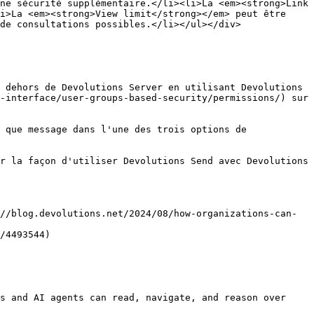
ne sécurité supplémentaire.</li><li>La <em><strong>Link 
i>La <em><strong>View limit</strong></em> peut être 
de consultations possibles.</li></ul></div>

 dehors de Devolutions Server en utilisant Devolutions 
-interface/user-groups-based-security/permissions/) sur 
 que message dans l'une des trois options de 
r la façon d'utiliser Devolutions Send avec Devolutions 
//blog.devolutions.net/2024/08/how-organizations-can-
/4493544)

s and AI agents can read, navigate, and reason over 