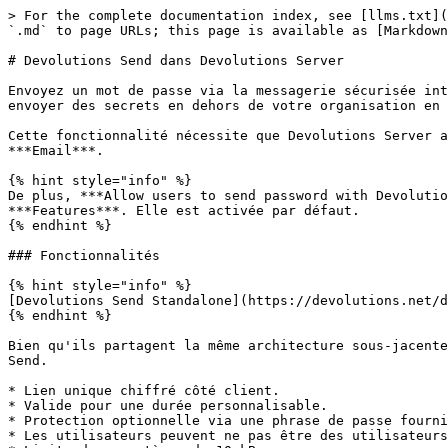
> For the complete documentation index, see [llms.txt](
`.md` to page URLs; this page is available as [Markdown
# Devolutions Send dans Devolutions Server

Envoyez un mot de passe via la messagerie sécurisée int
envoyer des secrets en dehors de votre organisation en 
Cette fonctionnalité nécessite que Devolutions Server a
***Email***.

{% hint style="info" %}

De plus, ***Allow users to send password with Devolutio
***Features***. Elle est activée par défaut.

{% endhint %}

### Fonctionnalités

{% hint style="info" %}

[Devolutions Send Standalone](https://devolutions.net/d
{% endhint %}

Bien qu'ils partagent la même architecture sous-jacente
Send.

* Lien unique chiffré côté client.

* Valide pour une durée personnalisable.

* Protection optionnelle via une phrase de passe fourni
* Les utilisateurs peuvent ne pas être des utilisateurs