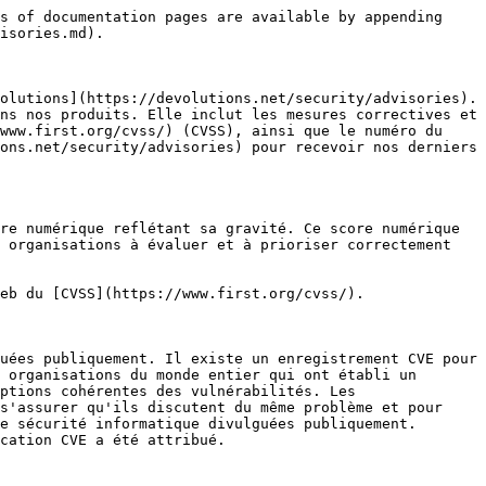
s of documentation pages are available by appending 
isories.md).

olutions](https://devolutions.net/security/advisories). 
ns nos produits. Elle inclut les mesures correctives et 
www.first.org/cvss/) (CVSS), ainsi que le numéro du 
ons.net/security/advisories) pour recevoir nos derniers 
re numérique reflétant sa gravité. Ce score numérique 
 organisations à évaluer et à prioriser correctement 
eb du [CVSS](https://www.first.org/cvss/).

uées publiquement. Il existe un enregistrement CVE pour 
 organisations du monde entier qui ont établi un 
ptions cohérentes des vulnérabilités. Les 
s'assurer qu'ils discutent du même problème et pour 
e sécurité informatique divulguées publiquement. 
cation CVE a été attribué.
