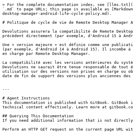
> For the complete documentation index, see [llms.txt](
`.md` to page URLs; this page is available as [Markdown
desktop-manager-android-life-cycle-policy.md).

# Politique de cycle de vie de Remote Desktop Manager A
Devolutions assurera la compatibilité de Remote Desktop
précèdent directement (par exemple, d'Android 15 à Andr
Une « version majeure » est définie comme une publicati
(par exemple, d'Android 14 à Android 15). Il incombe à 
en charge par Remote Desktop Manager.

La compatibilité avec les versions antérieures du systè
Devolutions ne saurait être tenue responsable de tout é
utilisation sur des versions non prises en charge ou ob
date de fin de support des versions plus anciennes des 
---

# Agent Instructions

This documentation is published with GitBook. GitBook i
technical content effectively. Learn more at gitbook.co
## Querying This Documentation

If you need additional information that is not directly
Perform an HTTP GET request on the current page URL wit