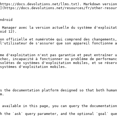
https://docs.devolutions.net/llms.txt). Markdown version
](https://docs.devolutions.net/resources/fr/other-resour
ndroid

 Manager avec la version actuelle du système d'exploitat
oid 12).

on officielle et numérotée qui comprend des changements,
l'utilisateur de s'assurer que son appareil fonctionne a
me d'exploitation n'est pas garantie et peut entraîner u
chec, incapacité à fonctionner ou problème de performanc
solètes de systèmes d'exploitation mobiles, et se réserv
systèmes d'exploitation mobiles.

s the documentation platform designed so that both human
m.

 available in this page, you can query the documentation
h the `ask` query parameter, and the optional `goal` que