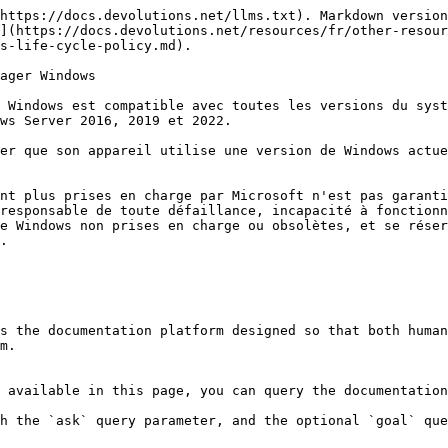
https://docs.devolutions.net/llms.txt). Markdown version
](https://docs.devolutions.net/resources/fr/other-resour
s-life-cycle-policy.md).

ager Windows

 Windows est compatible avec toutes les versions du syst
ws Server 2016, 2019 et 2022.

er que son appareil utilise une version de Windows actue
nt plus prises en charge par Microsoft n'est pas garanti
responsable de toute défaillance, incapacité à fonctionn
e Windows non prises en charge ou obsolètes, et se réser
.

s the documentation platform designed so that both human
m.

 available in this page, you can query the documentation
h the `ask` query parameter, and the optional `goal` que