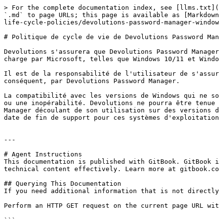
> For the complete documentation index, see [llms.txt](
`.md` to page URLs; this page is available as [Markdown
life-cycle-policies/devolutions-password-manager-window
# Politique de cycle de vie de Devolutions Password Man
Devolutions s'assurera que Devolutions Password Manager
charge par Microsoft, telles que Windows 10/11 et Windo
Il est de la responsabilité de l'utilisateur de s'assur
conséquent, par Devolutions Password Manager.

La compatibilité avec les versions de Windows qui ne so
ou une inopérabilité. Devolutions ne pourra être tenue 
Manager découlant de son utilisation sur des versions d
date de fin de support pour ces systèmes d'exploitation
---

# Agent Instructions

This documentation is published with GitBook. GitBook i
technical content effectively. Learn more at gitbook.co
## Querying This Documentation

If you need additional information that is not directly
Perform an HTTP GET request on the current page URL wit