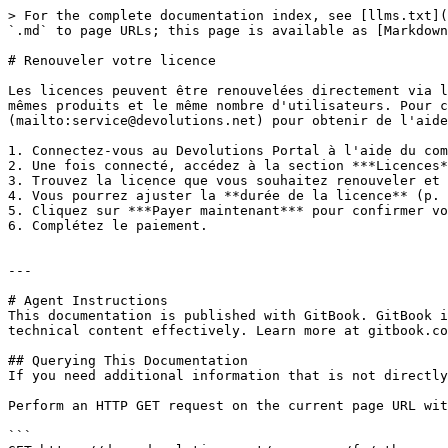
> For the complete documentation index, see [llms.txt](
`.md` to page URLs; this page is available as [Markdown
# Renouveler votre licence

Les licences peuvent être renouvelées directement via l
mêmes produits et le même nombre d'utilisateurs. Pour c
(mailto:service@devolutions.net) pour obtenir de l'aide
1. Connectez-vous au Devolutions Portal à l'aide du com
2. Une fois connecté, accédez à la section ***Licences*
3. Trouvez la licence que vous souhaitez renouveler et 
4. Vous pourrez ajuster la **durée de la licence** (p. 
5. Cliquez sur ***Payer maintenant*** pour confirmer vo
6. Complétez le paiement.

---

# Agent Instructions

This documentation is published with GitBook. GitBook i
technical content effectively. Learn more at gitbook.co
## Querying This Documentation

If you need additional information that is not directly
Perform an HTTP GET request on the current page URL wit
```
