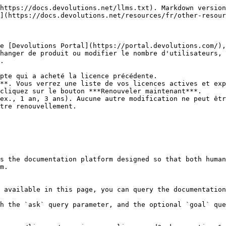
https://docs.devolutions.net/llms.txt). Markdown version
](https://docs.devolutions.net/resources/fr/other-resour
e [Devolutions Portal](https://portal.devolutions.com/),
hanger de produit ou modifier le nombre d'utilisateurs, 
.

pte qui a acheté la licence précédente.

**. Vous verrez une liste de vos licences actives et exp
cliquez sur le bouton ***Renouveler maintenant***.

ex., 1 an, 3 ans). Aucune autre modification ne peut êtr
tre renouvellement.

s the documentation platform designed so that both human
m.

 available in this page, you can query the documentation
h the `ask` query parameter, and the optional `goal` que