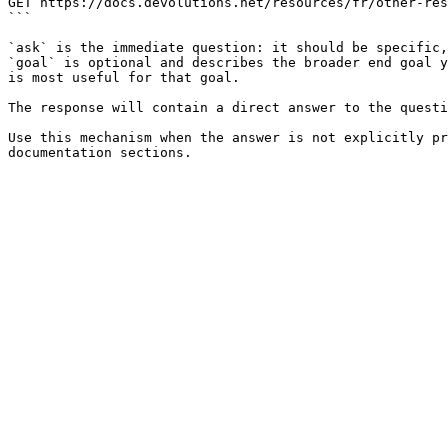
GET https://docs.devolutions.net/resources/fr/other-res
```

`ask` is the immediate question: it should be specific,
`goal` is optional and describes the broader end goal y
is most useful for that goal.

The response will contain a direct answer to the questi
Use this mechanism when the answer is not explicitly pr