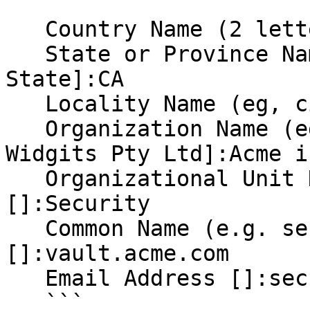
   ```

   Country Name (2 letter code) [AU]:US

   State or Province Name (full name) [Some-
State]:CA

   Locality Name (eg, city) []:Toontown

   Organization Name (eg, company) [Internet 
Widgits Pty Ltd]:Acme in
   Organizational Unit Name (eg, section) 
[]:Security

   Common Name (e.g. server FQDN or your name) 
[]:vault.acme.com

   Email Address []:security@acme.com

   ```
