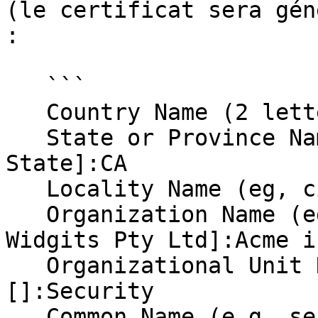
(le certificat sera gén
:

   ```

   Country Name (2 letter code) [AU]:US

   State or Province Name (full name) [Some-
State]:CA

   Locality Name (eg, city) []:Toontown

   Organization Name (eg, company) [Internet 
Widgits Pty Ltd]:Acme in
   Organizational Unit Name (eg, section) 
[]:Security

   Common Name (e.g. server FQDN or your name) 