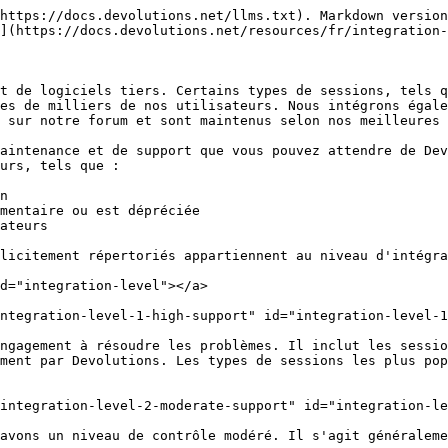
'intégration 2** | CyberArk, XML                                                                          |
| **Niveau d'intégration 3** | <p><em><strong>Espaces de travail dépréciés</strong></em><br>Google Drive, Dropbox</p> |

#### Sessions <a href="#sessions" id="sessions"></a>

| Niveau d'intégration       | Types de sessions                                                                                                                                                                                                                                                                                                                                                                                                                                                                                                                                                                                                                                                                                                                                                                                                                                                                                                                                                                                                                                                                                                                                                                                                                                 |
| -------------------------- | ------------------------------------------------------------------------------------------------------------------------------------------------------------------------------------------------------------------------------------------------------------------------------------------------------------------------------------------------------------------------------------------------------------------------------------------------------------------------------------------------------------------------------------------------------------------------------------------------------------------------------------------------------------------------------------------------------------------------------------------------------------------------------------------------------------------------------------------------------------------------------------------------------------------------------------------------------------------------------------------------------------------------------------------------------------------------------------------------------------------------------------------------------------------------------------------------------------------------------------------------- |
| **Niveau d'intégration 1** | RDP, SSH (SSH Tunnel, SCP, SFTP, SSH port forward), Telnet, Web browser, VNC (FreeVNC, IronVNC), FTP, Active Directory dashboard, Apple Remote Desktop, Microsoft Entra ID dashboard, Powershell, Devolutions Gateway, SPICE protocol                                                                                                                                                                                                                                                                                                                                                                                                                                                           