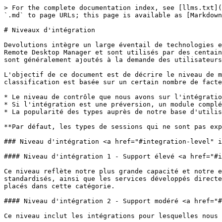
> For the complete documentation index, see [llms.txt](https://docs.devolutions.net/llms.txt). Markdown versions of documentation pages are available by appending `.md` to page URLs; this page is available as [Markdown](https://docs.devolutions.net/resources/fr/integration-levels.md).

# Niveaux d'intégration

Devolutions intègre un large éventail de technologies et de logiciels tiers. Certains types de sessions, tels que RDP et SSH, sont des fonctionnalités essentielles de Remote Desktop Manager et sont utilisés par des centaines de milliers de nos utilisateurs. Nous intégrons également d'autres types beaucoup moins populaires ; ceux-ci sont généralement ajoutés à la demande des utilisateurs sur notre forum et sont maintenus selon nos meilleures capacités.

L'objectif de ce document est de décrire le niveau de maintenance et de support que vous pouvez attendre de Devolutions pour les sessions que nous intégrons. La classification est basée sur un certain nombre de facteurs, tels que :

* Le niveau de contrôle que nous avons sur l'intégration
* Si l'intégration est une préversion, un module complémentaire ou est dépréciée
* La popularité des types auprès de notre base d'utilisateurs

**Par défaut, les types de sessions qui ne sont pas explicitement répertoriés appartiennent au niveau d'intégration 2.**

### Niveau d'intégration <a href="#integration-level" id="integration-level"></a>

#### Niveau d'intégration 1 - Support élevé <a href="#integration-level-1-high-support" id="integration-level-1-high-support"></a>

Ce niveau reflète notre plus grande capacité et notre engagement à résoudre les problèmes. Il inclut les sessions basées sur des protocoles populaires et standardisés, ainsi que les services développés directement par Devolutions. Les types de sessions les plus populaires auprès de nos utilisateurs sont généralement placés dans cette catégorie.

#### Niveau d'intégration 2 - Support modéré <a href="#integration-level-2-moderate-support" id="integration-level-2-moderate-support"></a>

Ce niveau inclut les intégrations pour lesquelles nous avons un niveau de contrôle modéré. Il s'agit généralement d'intégrations basées sur une API ou un SDK.

#### Niveau d'intégration 3 - Support limité <a href="#integration-level-3-limited-support" id="integration-level-3-limited-support"></a>

Les sessions de ce niveau sont prises en charge selon nos meilleures capacités. Les sessions suivantes relèvent de ce niveau :

* Modules complémentaires
* Entrées dépréciées

Les sessions intégrées en lançant un programme externe depuis la ligne de commande appartiennent à ce niveau, car les options disponibles pour ce type d'intégration sont les plus limitées. Les types présentant des niveaux d'utilisation très faibles peuvent également être placés dans cette catégorie.

Les tableaux suivants répertorient les niveaux pour les espaces de travail, les sessions et les types de gestion des informations d'identification.

#### Espaces de travail <a href="#workspaces" id="workspaces"></a>

| Niveau d'intégration       | Espaces de travail                                                                     |
| -------------------------- | -------------------------------------------------------------------------------------- |
| **Niveau d'intégration 1** | Devolutions Server, Devolutions Cloud, SQL Server, Azure SQL, SQLite                   |
| **Niveau d