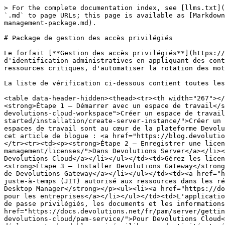
> For the complete documentation index, see [llms.txt](
`.md` to page URLs; this page is available as [Markdown
management-package.md).

# Package de gestion des accès privilégiés

Le forfait [**Gestion des accès privilégiés**](https://
d'identification administratives en appliquant des cont
ressources critiques, d'automatiser la rotation des mot
La liste de vérification ci-dessous contient toutes les
<table data-header-hidden><thead><tr><th width="267"></
<strong>Étape 1 – Démarrer avec un espace de travail</s
devolutions-cloud-workspace">Créer un espace de travail
started/installation/create-server-instance/">Créer un 
espaces de travail sont au cœur de la plateforme Devolu
cet article de blogue : <a href="https://blog.devolutio
</tr><tr><td><p><strong>Étape 2 – Enregistrer une licen
management/licenses/">Dans Devolutions Server</a></li><
Devolutions Cloud</a></li></ul></td><td>Gérez les licen
<strong>Étape 3 – Installer Devolutions Gateway</strong
de Devolutions Gateway</a></li></ul></td><td><a href="h
juste-à-temps (JIT) autorisé aux ressources dans les ré
Desktop Manager</strong></p><ul><li><a href="https://do
pour les entreprises</a></li></ul></td><td>L'applicatio
de passe privilégiés, les documents et les informations
href="https://docs.devolutions.net/fr/pam/server/gettin
devolutions-cloud/pam-service/">Pour Devolutions Cloud<