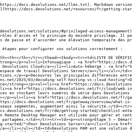
https://docs.devolutions.net/llms.txt). Markdown version
](https://docs.devolutions.net/resources/fr/getting-star
devolutions.net/solutions/#privileged-access-management)
rôles d'accès et le principe du moindre privilège. Il pe
s de passe et d'accorder une élévation temporaire des pr
 étapes pour configurer vos solutions correctement :

th><th></th></tr></thead><tbody><tr><td>LISTE DE VÉRIFI
trong></p><ul><li>Infonuagique : <a href="https://docs.
 Devolutions Cloud</a></li><li>Auto-hébergé : <a href="
espace de travail Devolutions Server</a></li></ul></td><
tions.</p><p>Découvrez les principales différences entre
ns.net/2025/03/decoding-self-hosting-vs-cloud-hosting">
ce</strong></p><ul><li><a href="https://docs.devolutions
li><a href="https://docs.devolutions.net/fr/cloud/web-in
ces en stockant leurs numéros de série dans Devolutions 
></p><ul><li><a href="https://docs.devolutions.net/fr/ga
ttps://docs.devolutions.net/fr/gateway/overview/what-is-
seaux segmentés, augmentant ainsi la sécurité.</td></tr>
cs.devolutions.net/fr/rdm/getting-started/checklist-ente
n Remote Desktop Manager est utilisée pour gérer et cent
 partagées.</td></tr><tr><td><p><strong>Étape 5 – Démarr
g-started/">Pour Devolutions Server</a></li><li><a href
/a></li></ul></td><td>Devolutions PAM est une solution d