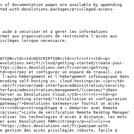
s of documentation pages are available by appending 
ted-with-devolutions-packages/privileged-access-
 aide à sécuriser et à gérer les informations 
rmet aux organisations de restreindre l'accès aux 
ivilèges lorsque nécessaire.

CATION</td><td>DESCRIPTION</td></tr><tr><td><p>
devolutions.net/fr/cloud/getting-started/create-your-
https://docs.devolutions.net/fr/server/getting-
td><p>Créez et configurez un espace de travail. Les 
 l'auto-hébergement et l'hébergement infonuagique dans 
Decoding self-hosting vs. cloud-hosting</a>.</p></td>
.net/fr/server/web-interface/administration/security-
terface/administration/management/licenses/">Dans 
Server ou Devolutions Cloud.</td></tr><tr><td><p>
teway/getting-started/">Installation et configuration 
gateway/">Devolutions Gateway</a> fournit un accès 
<tr><td><p><strong>Étape 4 – Démarrer avec Remote 
rprises/">Liste de vérification Remote Desktop Manager 
raliser les technologies d'accès à distance, les mots 
er avec Devolutions PAM</strong></p><ul><li><a 
="https://docs.devolutions.net/fr/pam/pam-with-
e gestion des accès privilégiés robuste, facile à 