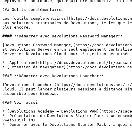
déployer et abordable, qui équilibre productivité et sé
### Outils complémentaires

Les [outils complémentaires](https://docs.devolutions.n
aux solutions principales de Devolutions, telles que le
plus encore.

#### **Démarrer avec Devolutions Password Manager**

[Devolutions Password Manager](https://docs.devolutions
et Devolutions Server en un seul emplacement centralisé
Server et Devolutions Cloud pour l'injection sécurisée 
* [Application](https://docs.devolutions.net/fr/passwor
* [Extension de navigateur](https://docs.devolutions.ne
#### **Démarrer avec Devolutions Launcher**

[Devolutions Launcher](https://docs.devolutions.net/fr/
Cloud. Il peut lancer plusieurs sessions à distance sim
disponible pour Windows.

#### Voir aussi

* [Devolutions Academy – Devolutions PAM](https://acade
* [Présentation du Devolutions Starter Pack : un ensemb
v=4i5IUiXl_iM)

* [Démarrer avec le Devolutions Starter Pack : à quoi s