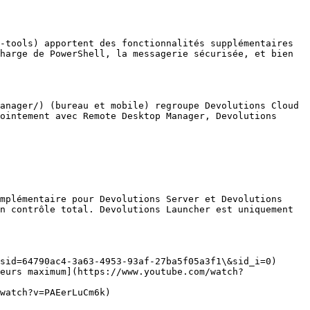
-tools) apportent des fonctionnalités supplémentaires 
harge de PowerShell, la messagerie sécurisée, et bien 
anager/) (bureau et mobile) regroupe Devolutions Cloud 
ointement avec Remote Desktop Manager, Devolutions 
mplémentaire pour Devolutions Server et Devolutions 
n contrôle total. Devolutions Launcher est uniquement 
sid=64790ac4-3a63-4953-93af-27ba5f05a3f1\&sid_i=0)

eurs maximum](https://www.youtube.com/watch?
watch?v=PAEerLuCm6k)
