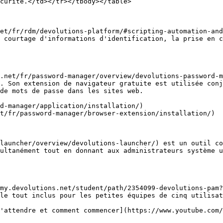
curité.</td></tr></tbody></table>

et/fr/rdm/devolutions-platform/#scripting-automation-and
 courtage d'informations d'identification, la prise en c
.net/fr/password-manager/overview/devolutions-password-m
. Son extension de navigateur gratuite est utilisée conj
de mots de passe dans les sites web.

d-manager/application/installation/)

t/fr/password-manager/browser-extension/installation/)

launcher/overview/devolutions-launcher/) est un outil co
ultanément tout en donnant aux administrateurs système u
my.devolutions.net/student/path/2354099-devolutions-pam?
le tout inclus pour les petites équipes de cinq utilisat
'attendre et comment commencer](https://www.youtube.com/