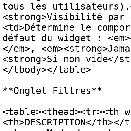
tous les utilisateurs).
<strong>Visibilité par 
<td>Détermine le compor
défaut du widget : <em>
</em>, <em><strong>Jama
<strong>Si non vide</st
</tbody></table>

**Onglet Filtres**

<table><thead><tr><th w
<th>DESCRIPTION</th></t