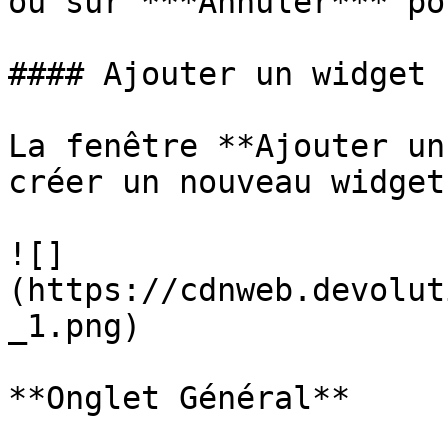
ou sur ***Annuler*** po
#### Ajouter un widget

La fenêtre **Ajouter un
créer un nouveau widget.
![]
(https://cdnweb.devolut
_1.png)

**Onglet Général**
