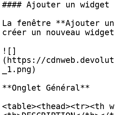
#### Ajouter un widget

La fenêtre **Ajouter un
créer un nouveau widget.
![]
(https://cdnweb.devolut
_1.png)

**Onglet Général**

<table><thead><tr><th w