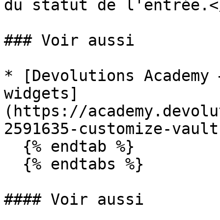
du statut de l'entrée.<
### Voir aussi

* [Devolutions Academy 
widgets]
(https://academy.devolu
2591635-customize-vault
  {% endtab %}

  {% endtabs %}

#### Voir aussi
