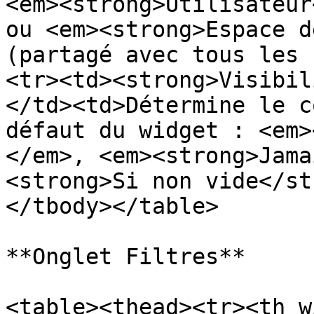
<em><strong>Utilisateur
ou <em><strong>Espace d
(partagé avec tous les 
<tr><td><strong>Visibil
</td><td>Détermine le c
défaut du widget : <em>
</em>, <em><strong>Jama
<strong>Si non vide</st
</tbody></table>

**Onglet Filtres**

<table><thead><tr><th w