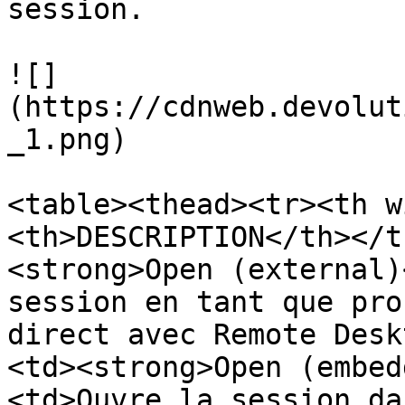
session.

![]
(https://cdnweb.devolut
_1.png)

<table><thead><tr><th w
<th>DESCRIPTION</th></t
<strong>Open (external)
session en tant que pro
direct avec Remote Desk
<td><strong>Open (embed
<td>Ouvre la session da