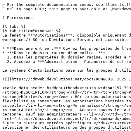
> For the complete documentation index, see [llms.txt](
`.md` to page URLs; this page is available as [Markdown
# Permissions

{% tabs %}

{% tab title="Windows" %}

La fenêtre ***Autorisations***, disponible uniquement d
workspaces/) SQL ou Devolutions Server, est accessible 
* ***Dans une entrée :*** Ouvrez les propriétés de l'en
* ***Dans le dossier racine d'un coffre :***

  1. Dans les propriétés du dossier racine, accédez à ***Sécurité - Autorisations héritées***.

  2. Accédez à ***Administration - Paramètres du coffre - Sécurité - Autorisations héritées.***

Le système d'autorisations basé sur les groupes d'utili
![](https://cdnweb.devolutions.net/docs/RDMW6016_2025_1
<table data-header-hidden><thead><tr><th width="157.799
<strong>DESCRIPTION</strong></td></tr><tr><td><strong>P
<strong>Hérité</strong></em> : Hérite des autorisations
flexibilité en conservant les autorisations héritées to
actuelle.</li><li><em><strong>Personnalisé</strong></em
<strong>Autorisé</strong></em> : Accorde toutes les aut
personne, sauf aux administrateurs.</li></ul></td></tr>
href="https://docs.devolutions.net/fr/rdm/commands/admi
à une ou plusieurs entrées spécifiques.</td></tr><tr><t
sélectionner des utilisateurs ou des groupes d'utilisat