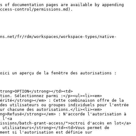
s of documentation pages are available by appending 
ccess-control/permissions.md).

ns.net/fr/rdm/workspaces/workspace-types/native-
oici un aperçu de la fenêtre des autorisations :

trong>OPTION</strong></td><td>
tion. Sélectionnez parmi :</p><ul><li><em>
érité</strong></em> : Cette combinaison offre de la 
des utilisateurs ou groupes individuels pour l'entrée 
ur chacune des autorisations.</li><li><em>
ng>Refusé</strong></em> : N'accorde l'autorisation à 
 l'<a 
issions/batch-grant-access/">octroi d'accès en lot</a> 
 utilisateurs</strong></td><td>Vous permet de 
ment si l'autorisation est définie sur 