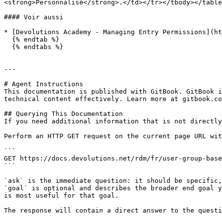
<strong>Personnalisé</strong>.</td></tr></tbody></table
#### Voir aussi

* [Devolutions Academy - Managing Entry Permissions](ht
  {% endtab %}

  {% endtabs %}

---

# Agent Instructions

This documentation is published with GitBook. GitBook i
technical content effectively. Learn more at gitbook.co
## Querying This Documentation

If you need additional information that is not directly
Perform an HTTP GET request on the current page URL wit
```

GET https://docs.devolutions.net/rdm/fr/user-group-base
```

`ask` is the immediate question: it should be specific,
`goal` is optional and describes the broader end goal y
is most useful for that goal.

The response will contain a direct answer to the questi