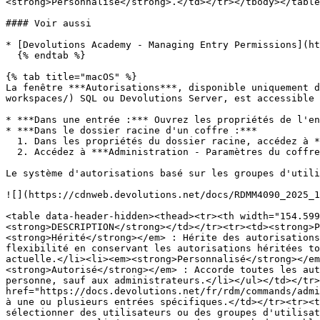
<strong>Personnalisé</strong>.</td></tr></tbody></table
#### Voir aussi

* [Devolutions Academy - Managing Entry Permissions](ht
  {% endtab %}

{% tab title="macOS" %}

La fenêtre ***Autorisations***, disponible uniquement d
workspaces/) SQL ou Devolutions Server, est accessible 
* ***Dans une entrée :*** Ouvrez les propriétés de l'en
* ***Dans le dossier racine d'un coffre :***

  1. Dans les propriétés du dossier racine, accédez à ***Sécurité - Autorisations héritées***.

  2. Accédez à ***Administration - Paramètres du coffre - Sécurité - Autorisations héritées.***

Le système d'autorisations basé sur les groupes d'utili
![](https://cdnweb.devolutions.net/docs/RDMM4090_2025_1
<table data-header-hidden><thead><tr><th width="154.599
<strong>DESCRIPTION</strong></td></tr><tr><td><strong>P
<strong>Hérité</strong></em> : Hérite des autorisations
flexibilité en conservant les autorisations héritées to
actuelle.</li><li><em><strong>Personnalisé</strong></em
<strong>Autorisé</strong></em> : Accorde toutes les aut
personne, sauf aux administrateurs.</li></ul></td></tr>
href="https://docs.devolutions.net/fr/rdm/commands/admi
à une ou plusieurs entrées spécifiques.</td></tr><tr><t
sélectionner des utilisateurs ou des groupes d'utilisat