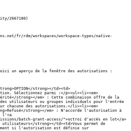
ity/2667180)

ns.net/fr/rdm/workspaces/workspace-types/native-
oici un aperçu de la fenêtre des autorisations :

trong>OPTION</strong></td><td>
tion. Sélectionnez parmi :</p><ul><li><em>
érité</strong></em> : Cette combinaison offre de la 
des utilisateurs ou groupes individuels pour l'entrée 
ur chacune des autorisations.</li><li><em>
ng>Refusé</strong></em> : N'accorde l'autorisation à 
 l'<a 
issions/batch-grant-access/">octroi d'accès en lot</a> 
 utilisateurs</strong></td><td>Vous permet de 
ment si l'autorisation est définie sur 