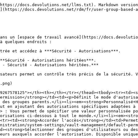
https://docs.devolutions.net/llms.txt). Markdown version
](https://docs.devolutions.net/rdm/fr/user-group-based-a
ans un [espace de travail avancé](https://docs.devolutio
à quelques endroits :

trée et accédez à ***Sécurité - Autorisations***.

sateurs permet un contrôle très précis de la sécurité. V
.png)

9267578125"></th><th></th></tr></thead><tbody><tr><td><s
ermission</strong></td><td><p>Définit le mode d'autorisa
 des groupes parents.</li><li><em><strong>Personnalisé+H
ut en ajoutant des autorisations spécifiques adaptées à 
> : Vous permet de spécifier une valeur personnalisée po
orisations ci-dessous à tout le monde.</li><li><em><stro
<tr><td><strong>Accorder l'accès</strong></td><td>Permet
nistration/system-settings/vault-management/default-perm
d><strong>Sélectionner des groupes d'utilisateurs ou des
eurs auxquels accorder l'autorisation. Disponible unique