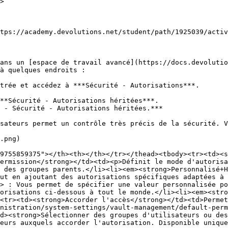
>

tps://academy.devolutions.net/student/path/1925039/activ
ans un [espace de travail avancé](https://docs.devolutio
à quelques endroits :

trée et accédez à ***Sécurité - Autorisations***.

sateurs permet un contrôle très précis de la sécurité. V
.png)

9755859375"></th><th></th></tr></thead><tbody><tr><td><s
ermission</strong></td><td><p>Définit le mode d'autorisa
 des groupes parents.</li><li><em><strong>Personnalisé+H
ut en ajoutant des autorisations spécifiques adaptées à 
> : Vous permet de spécifier une valeur personnalisée po
orisations ci-dessous à tout le monde.</li><li><em><stro
<tr><td><strong>Accorder l'accès</strong></td><td>Permet
nistration/system-settings/vault-management/default-perm
d><strong>Sélectionner des groupes d'utilisateurs ou des
eurs auxquels accorder l'autorisation. Disponible unique