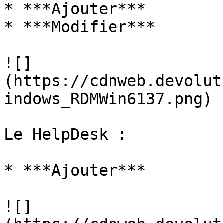
* ***Ajouter***

* ***Modifier***

![]
(https://cdnweb.devolut
indows_RDMWin6137.png)

Le HelpDesk :

* ***Ajouter***

![]