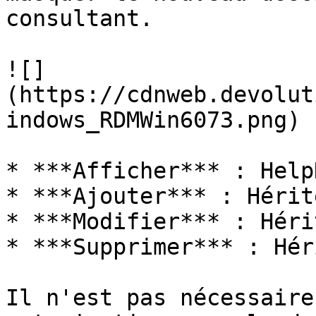
consultant.

![]
(https://cdnweb.devolut
indows_RDMWin6073.png)

* ***Afficher*** : Help
* ***Ajouter*** : Hérit
* ***Modifier*** : Héri
* ***Supprimer*** : Héri
Il n'est pas nécessaire