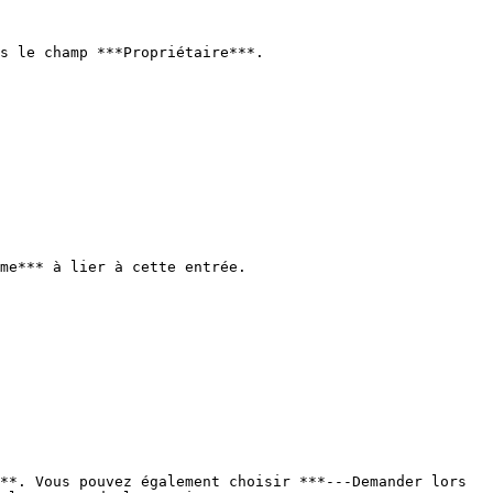
s le champ ***Propriétaire***.

me*** à lier à cette entrée.

**. Vous pouvez également choisir ***---Demander lors 