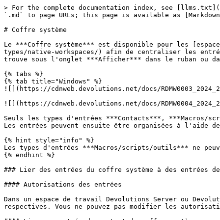
> For the complete documentation index, see [llms.txt](
`.md` to page URLs; this page is available as [Markdown
# Coffre système

Le ***Coffre système*** est disponible pour les [espace
types/native-workspaces/) afin de centraliser les entré
trouve sous l'onglet ***Afficher*** dans le ruban ou da
{% tabs %}

{% tab title="Windows" %}

![](https://cdnweb.devolutions.net/docs/RDMW0003_2024_2
![](https://cdnweb.devolutions.net/docs/RDMW0004_2024_2
Seuls les types d'entrées ***Contacts***, ***Macros/scr
Les entrées peuvent ensuite être organisées à l'aide de
{% hint style="info" %}

Les types d'entrées ***Macros/scripts/outils*** ne peuv
{% endhint %}

### Lier des entrées du coffre système à des entrées de
#### Autorisations des entrées

Dans un espace de travail Devolutions Server ou Devolut
respectives. Vous ne pouvez pas modifier les autorisati