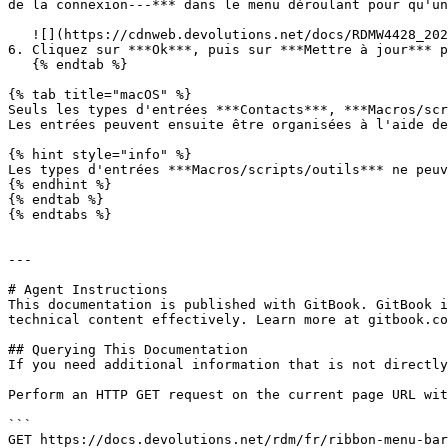
de la connexion---*** dans le menu déroulant pour qu'un
   ![](https://cdnweb.devolutions.net/docs/RDMW4428_2026_1.png)

6. Cliquez sur ***Ok***, puis sur ***Mettre à jour*** p
   {% endtab %}

{% tab title="macOS" %}

Seuls les types d'entrées ***Contacts***, ***Macros/scr
Les entrées peuvent ensuite être organisées à l'aide de
{% hint style="info" %}

Les types d'entrées ***Macros/scripts/outils*** ne peuv
{% endhint %}

{% endtab %}

{% endtabs %}

---

# Agent Instructions

This documentation is published with GitBook. GitBook i
technical content effectively. Learn more at gitbook.co
## Querying This Documentation

If you need additional information that is not directly
Perform an HTTP GET request on the current page URL wit
```

GET https://docs.devolutions.net/rdm/fr/ribbon-menu-bar