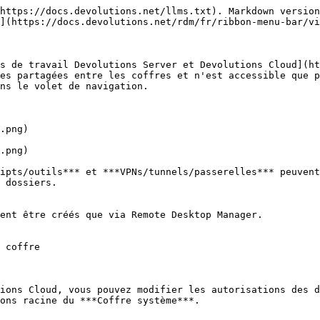
https://docs.devolutions.net/llms.txt). Markdown version
](https://docs.devolutions.net/rdm/fr/ribbon-menu-bar/vi
s de travail Devolutions Server et Devolutions Cloud](ht
es partagées entre les coffres et n'est accessible que p
ns le volet de navigation.

.png)

.png)

ipts/outils*** et ***VPNs/tunnels/passerelles*** peuvent
 dossiers.

ent être créés que via Remote Desktop Manager.

 coffre

ions Cloud, vous pouvez modifier les autorisations des d
ons racine du ***Coffre système***.
