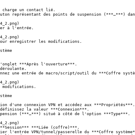
 charge un contact lié.

uton représentant des points de suspension (***…***) dan
er à l'entrée.

our enregistrer les modifications.

stème

'onglet ***Après l'ouverture***.

déroulante.

nnez une entrée de macro/script/outil du ***Coffre systè
 modifications.

stème

ion d'une connexion VPN et accédez aux ***Propriétés***.

définissez la valeur ***Connexion***.

pension (***…***) situé à côté de l'option ***Type***.

**Session*** ***Liée (coffre)***.

ier l'entrée VPN/tunnel/passerelle du ***Coffre système*