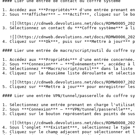
#### Lier une entrée de contact du coffre système

1. Accédez aux ***Propriétés*** d'une entrée prenant en
2. Sous ***Afficher*** – ***Actif***, cliquez sur le bo
   ![](https://cdnweb.devolutions.net/docs/RDMW0005_2024_2.png)

3. Sélectionnez un contact du ***Coffre système*** à li
   ![](https://cdnweb.devolutions.net/docs/RDMW0006_2024_2.png)

4. Cliquez sur ***Ok***, puis sur ***Mettre à jour*** p
#### Lier une entrée de macro/script/outil du coffre sy
1. Accédez aux ***Propriétés*** d'une entrée concernée.

2. Sous ***Connexion*** – ***Événements***, accédez à l
3. Sélectionnez ***Macro/script/outil*** dans la liste 
4. Cliquez sur la deuxième liste déroulante et sélectio
   ![](https://cdnweb.devolutions.net/docs/RDMW0007_2024_2.png)

5. Cliquez sur ***Mettre à jour*** pour enregistrer les
#### Lier une entrée VPN/tunnel/passerelle du coffre sy
1. Sélectionnez une entrée prenant en charge l'utilisat
2. Sous ***Connexion*** – ***VPN/tunnel/passerelle***, 
3. Cliquez sur le bouton représentant des points de sus
   ![](https://cdnweb.devolutions.net/docs/RDMW0008_2024_2.png)

4. Sous l'onglet ***Existant***, sélectionnez le type *
5. Cliquez sur le champ adjacent pour sélectionner et l