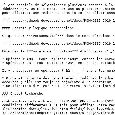
Il est possible de sélectionner plusieurs entrées à la 
<kbd>A</kbd>. Un clic droit sur une ou plusieurs entrée
pour effectuer une recherche dans le coffre sélectionné
![](https://cdnweb.devolutions.net/docs/RDMM6001_2026_1
#### Opérateur logique personnalisé

Cliquez sur ***Personnalisé*** dans le menu déroulant *
![](https://cdnweb.devolutions.net/docs/RDMM6002_2026_1
Entourez le ***numéro de condition*** d'accolades ("{}"
* Opérateur AND : Pour utiliser "AND", entrez les carac
* Opérateur OR : Pour utiliser "OR", entrez les caractè
Il y a toujours un opérateur ( && ; || ) entre les numé
* Ordre et priorité des parenthèses : Indiquez l'ordre 
accolade ; elle est toujours adjacente à un opérateur, 
* Notification d'erreur : Si une erreur survient lors d
### Onglet Recherche

<table><thead><tr><th width="123">OPTION</th><th>DESCRI
conditions différentes à la fois pour affiner votre rec
<li>Creation date</li><li>Custom field</li></ul></td></
</tr><tr><td><strong>Enregistrer sous</strong></td><td>