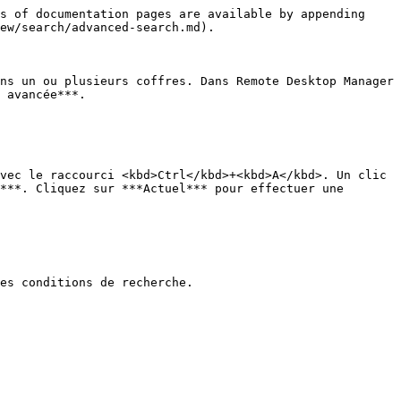
s of documentation pages are available by appending 
ew/search/advanced-search.md).

ns un ou plusieurs coffres. Dans Remote Desktop Manager 
 avancée***.

vec le raccourci <kbd>Ctrl</kbd>+<kbd>A</kbd>. Un clic 
***. Cliquez sur ***Actuel*** pour effectuer une 
es conditions de recherche.
