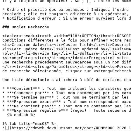
Il y a toujours un opérateur ( && ; || ) entre les numé
* Ordre et priorité des parenthèses : Indiquez l'ordre 
accolade ; elle est toujours adjacente à un opérateur, 
* Notification d'erreur : Si une erreur survient lors d
### Onglet Recherche

<table><thead><tr><th width="118">OPTION</th><th>DESCRI
conditions différentes à la fois pour affiner votre rec
<li>Creation date</li><li>Custom field</li><li>Descript
<li>Last update date</li><li>Last updated by</li><li>MA
role</li><li>Service tag</li><li>Software</li><li>Statu
<strong>Enregistrer</strong></td><td>Enregistrez votre 
une recherche précédemment sauvegardée sous un nom diff
</tr><tr><td><strong>Paramètres</strong></td><td>Person
de recherche sélectionnée, cliquez sur <strong>Recherch
Une liste déroulante s'affichera à côté de certains cha
* ***Contient*** : Tout nom incluant les caractères que
* ***Commence par*** : Tout nom commençant par les cara
* ***Se termine par*** : Tout nom se terminant par les 
* ***Expression exacte*** : Tout nom correspondant exac
* ***Ne contient pas*** : Tout nom ne contenant pas les
* ***Expression régulière*** (regex) : Toute séquence d
  {% endtab %}

{% tab title="macOS" %}

![](https://cdnweb.devolutions.net/docs/RDMM6000_2026_1