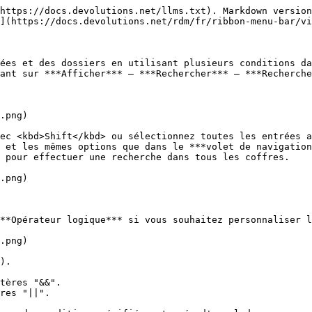
https://docs.devolutions.net/llms.txt). Markdown version
](https://docs.devolutions.net/rdm/fr/ribbon-menu-bar/vi
ées et des dossiers en utilisant plusieurs conditions da
ant sur ***Afficher*** – ***Rechercher*** – ***Recherche
.png)

ec <kbd>Shift</kbd> ou sélectionnez toutes les entrées a
 et les mêmes options que dans le ***volet de navigation
 pour effectuer une recherche dans tous les coffres.

.png)

**Opérateur logique*** si vous souhaitez personnaliser l
.png)

).

tères "&&".

res "||".
