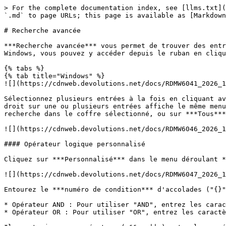
> For the complete documentation index, see [llms.txt](
`.md` to page URLs; this page is available as [Markdown
# Recherche avancée

***Recherche avancée*** vous permet de trouver des entr
Windows, vous pouvez y accéder depuis le ruban en cliqu
{% tabs %}

{% tab title="Windows" %}

![](https://cdnweb.devolutions.net/docs/RDMW6041_2026_1
Sélectionnez plusieurs entrées à la fois en cliquant av
droit sur une ou plusieurs entrées affiche le même menu
recherche dans le coffre sélectionné, ou sur ***Tous***
![](https://cdnweb.devolutions.net/docs/RDMW6046_2026_1
#### Opérateur logique personnalisé

Cliquez sur ***Personnalisé*** dans le menu déroulant *
![](https://cdnweb.devolutions.net/docs/RDMW6047_2026_1
Entourez le ***numéro de condition*** d'accolades ("{}"
* Opérateur AND : Pour utiliser "AND", entrez les carac
* Opérateur OR : Pour utiliser "OR", entrez les caractè