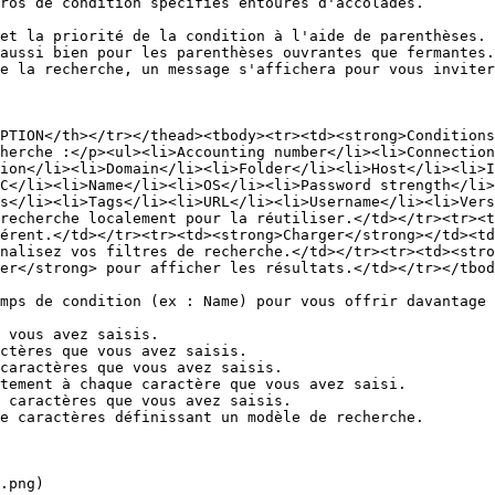
ros de condition spécifiés entourés d'accolades.

et la priorité de la condition à l'aide de parenthèses. 
aussi bien pour les parenthèses ouvrantes que fermantes.

e la recherche, un message s'affichera pour vous inviter
PTION</th></tr></thead><tbody><tr><td><strong>Conditions
herche :</p><ul><li>Accounting number</li><li>Connection
ion</li><li>Domain</li><li>Folder</li><li>Host</li><li>I
C</li><li>Name</li><li>OS</li><li>Password strength</li>
s</li><li>Tags</li><li>URL</li><li>Username</li><li>Vers
recherche localement pour la réutiliser.</td></tr><tr><t
érent.</td></tr><tr><td><strong>Charger</strong></td><td
nalisez vos filtres de recherche.</td></tr><tr><td><stro
er</strong> pour afficher les résultats.</td></tr></tbod
mps de condition (ex : Name) pour vous offrir davantage 
 vous avez saisis.

ctères que vous avez saisis.

caractères que vous avez saisis.

tement à chaque caractère que vous avez saisi.

 caractères que vous avez saisis.

e caractères définissant un modèle de recherche.

.png)
