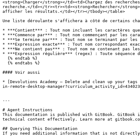
<strong>Charger</strong></td><td>Chargez des recherches
recherche.</td></tr><tr><td><strong>Rechercher</strong>
afficher les résultats.</td></tr></tbody></table>

Une liste déroulante s'affichera à côté de certains cha
* ***Contient*** : Tout nom incluant les caractères que
* ***Commence par*** : Tout nom commençant par les cara
* ***Se termine par*** : Tout nom se terminant par les 
* ***Expression exacte*** : Tout nom correspondant exac
* ***Ne contient pas*** : Tout nom ne contenant pas les
* ***Expression régulière*** (regex) : Toute séquence d
  {% endtab %}

  {% endtabs %}

#### Voir aussi

* [Devolutions Academy – Delete and clean up your tags 
in-remote-desktop-manager?curriculum_activity_id=434023
---

# Agent Instructions

This documentation is published with GitBook. GitBook i
technical content effectively. Learn more at gitbook.co
## Querying This Documentation

If you need additional information that is not directly