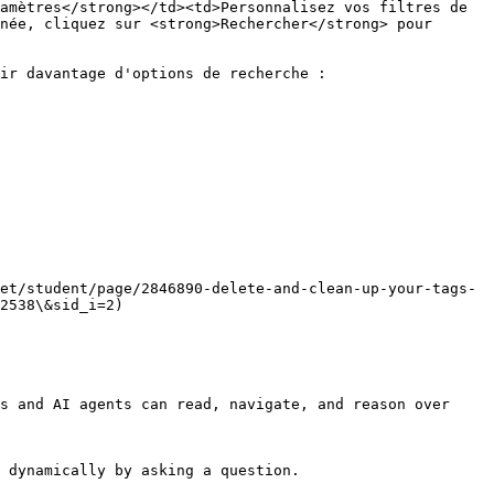
amètres</strong></td><td>Personnalisez vos filtres de 
née, cliquez sur <strong>Rechercher</strong> pour 
ir davantage d'options de recherche :

et/student/page/2846890-delete-and-clean-up-your-tags-
2538\&sid_i=2)

s and AI agents can read, navigate, and reason over 
 dynamically by asking a question.
