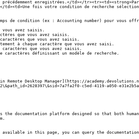
 précédemment enregistrées.</td></tr><tr><td><strong>Par
</td><td>Une fois votre condition de recherche sélection
mps de condition (ex : Accounting number) pour vous offr
 vous avez saisis.

ctères que vous avez saisis.

caractères que vous avez saisis.

tement à chaque caractère que vous avez saisi.

 caractères que vous avez saisis.

e caractères définissant un modèle de recherche.

in Remote Desktop Manager](https://academy.devolutions.n
2\&path_id=2628397\&sid=7a7fa2f0-c5ed-4119-a050-e31e2b5a
s the documentation platform designed so that both human
m.

 available in this page, you can query the documentation