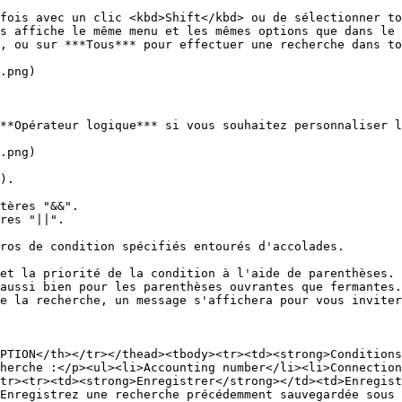
fois avec un clic <kbd>Shift</kbd> ou de sélectionner to
s affiche le même menu et les mêmes options que dans le 
, ou sur ***Tous*** pour effectuer une recherche dans to
.png)

**Opérateur logique*** si vous souhaitez personnaliser l
.png)

).

tères "&&".

res "||".

ros de condition spécifiés entourés d'accolades.

et la priorité de la condition à l'aide de parenthèses. 
aussi bien pour les parenthèses ouvrantes que fermantes.

e la recherche, un message s'affichera pour vous inviter
PTION</th></tr></thead><tbody><tr><td><strong>Conditions
herche :</p><ul><li>Accounting number</li><li>Connection
tr><tr><td><strong>Enregistrer</strong></td><td>Enregist
Enregistrez une recherche précédemment sauvegardée sous 