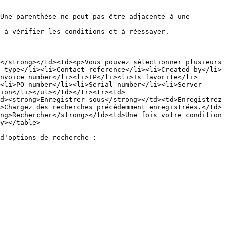
Une parenthèse ne peut pas être adjacente à une 
 à vérifier les conditions et à réessayer.

</strong></td><td><p>Vous pouvez sélectionner plusieurs 
 type</li><li>Contact reference</li><li>Created by</li>
nvoice number</li><li>IP</li><li>Is favorite</li>
<li>PO number</li><li>Serial number</li><li>Server 
ion</li></ul></td></tr><tr><td>
d><strong>Enregistrer sous</strong></td><td>Enregistrez 
>Chargez des recherches précédemment enregistrées.</td>
ng>Rechercher</strong></td><td>Une fois votre condition 
y></table>

d'options de recherche :
