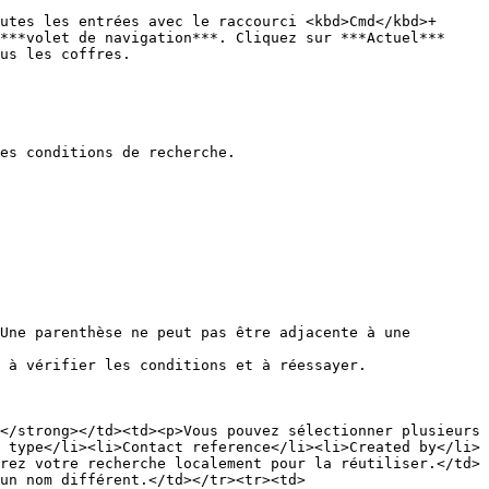
utes les entrées avec le raccourci <kbd>Cmd</kbd>+
***volet de navigation***. Cliquez sur ***Actuel*** 
us les coffres.

es conditions de recherche.

Une parenthèse ne peut pas être adjacente à une 
 à vérifier les conditions et à réessayer.

</strong></td><td><p>Vous pouvez sélectionner plusieurs 
 type</li><li>Contact reference</li><li>Created by</li>
rez votre recherche localement pour la réutiliser.</td>
un nom différent.</td></tr><tr><td>