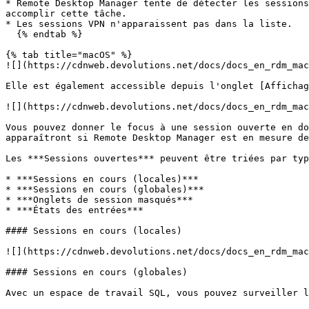
* Remote Desktop Manager tente de détecter les sessions
accomplir cette tâche.

* Les sessions VPN n'apparaissent pas dans la liste.

  {% endtab %}

{% tab title="macOS" %}

![](https://cdnweb.devolutions.net/docs/docs_en_rdm_mac
Elle est également accessible depuis l'onglet [Affichag
![](https://cdnweb.devolutions.net/docs/docs_en_rdm_mac
Vous pouvez donner le focus à une session ouverte en do
apparaîtront si Remote Desktop Manager est en mesure de
Les ***Sessions ouvertes*** peuvent être triées par typ
* ***Sessions en cours (locales)***

* ***Sessions en cours (globales)***

* ***Onglets de session masqués***

* ***États des entrées***

#### Sessions en cours (locales)

![](https://cdnweb.devolutions.net/docs/docs_en_rdm_mac
#### Sessions en cours (globales)

Avec un espace de travail SQL, vous pouvez surveiller l