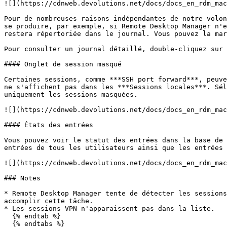
![](https://cdnweb.devolutions.net/docs/docs_en_rdm_mac
Pour de nombreuses raisons indépendantes de notre volon
se produire, par exemple, si Remote Desktop Manager n'e
restera répertoriée dans le journal. Vous pouvez la mar
Pour consulter un journal détaillé, double-cliquez sur 
#### Onglet de session masqué

Certaines sessions, comme ***SSH port forward***, peuve
ne s'affichent pas dans les ***Sessions locales***. Sél
uniquement les sessions masquées.

![](https://cdnweb.devolutions.net/docs/docs_en_rdm_mac
#### États des entrées

Vous pouvez voir le statut des entrées dans la base de 
entrées de tous les utilisateurs ainsi que les entrées 
![](https://cdnweb.devolutions.net/docs/docs_en_rdm_mac
### Notes

* Remote Desktop Manager tente de détecter les sessions
accomplir cette tâche.

* Les sessions VPN n'apparaissent pas dans la liste.

  {% endtab %}

  {% endtabs %}
