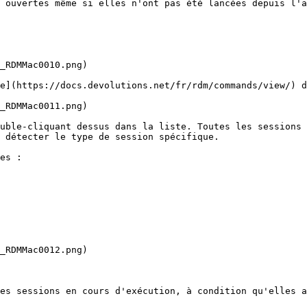
 ouvertes même si elles n'ont pas été lancées depuis l'a
_RDMMac0010.png)

e](https://docs.devolutions.net/fr/rdm/commands/view/) d
_RDMMac0011.png)

uble-cliquant dessus dans la liste. Toutes les sessions 
 détecter le type de session spécifique.

es :

_RDMMac0012.png)

es sessions en cours d'exécution, à condition qu'elles a