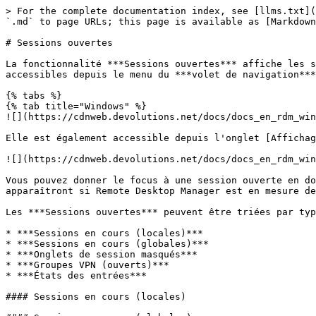
> For the complete documentation index, see [llms.txt](
`.md` to page URLs; this page is available as [Markdown
# Sessions ouvertes

La fonctionnalité ***Sessions ouvertes*** affiche les s
accessibles depuis le menu du ***volet de navigation***
{% tabs %}

{% tab title="Windows" %}

![](https://cdnweb.devolutions.net/docs/docs_en_rdm_win
Elle est également accessible depuis l'onglet [Affichag
![](https://cdnweb.devolutions.net/docs/docs_en_rdm_win
Vous pouvez donner le focus à une session ouverte en do
apparaîtront si Remote Desktop Manager est en mesure de
Les ***Sessions ouvertes*** peuvent être triées par typ
* ***Sessions en cours (locales)***

* ***Sessions en cours (globales)***

* ***Onglets de session masqués***

* ***Groupes VPN (ouverts)***

* ***États des entrées***

#### Sessions en cours (locales)
