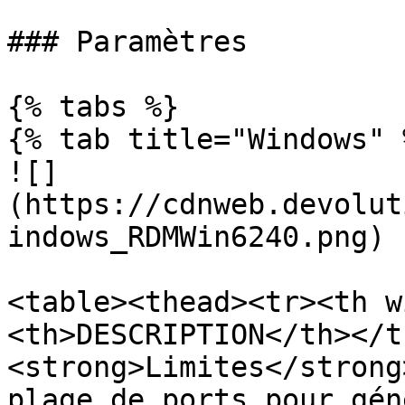
### Paramètres

{% tabs %}

{% tab title="Windows" %
![]
(https://cdnweb.devolut
indows_RDMWin6240.png)

<table><thead><tr><th w
<th>DESCRIPTION</th></t
<strong>Limites</strong
plage de ports pour gén