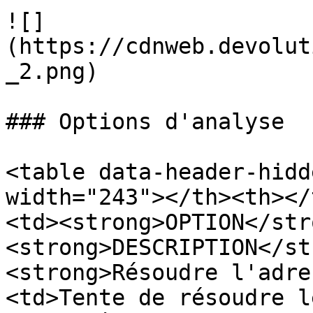
![]
(https://cdnweb.devolut
_2.png)

### Options d'analyse

<table data-header-hidd
width="243"></th><th></
<td><strong>OPTION</str
<strong>DESCRIPTION</st
<strong>Résoudre l'adre
<td>Tente de résoudre l