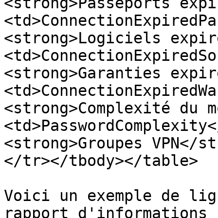
<strong>Passeports expi
<td>ConnectionExpiredPa
<strong>Logiciels expir
<td>ConnectionExpiredSo
<strong>Garanties expir
<td>ConnectionExpiredWa
<strong>Complexité du m
<td>PasswordComplexity<
<strong>Groupes VPN</st
</tr></tbody></table>

Voici un exemple de lig
rapport d'informations 