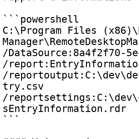
```powershell

C:\Program Files (x86)\
Manager\RemoteDesktopMa
/DataSource:8a4f2f70-5e
/report:EntryInformation
/reportoutput:C:\dev\de
try.csv 
/reportsettings:C:\dev\
sEntryInformation.rdr

```
