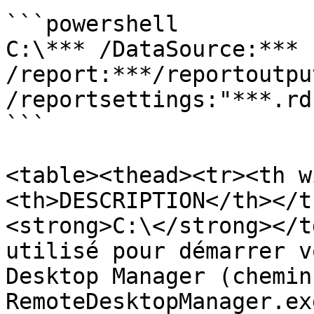
```powershell

C:\*** /DataSource:*** 
/report:***/reportoutpu
/reportsettings:"***.rdr
```

<table><thead><tr><th w
<th>DESCRIPTION</th></t
<strong>C:\</strong></t
utilisé pour démarrer v
Desktop Manager (chemin
RemoteDesktopManager.ex