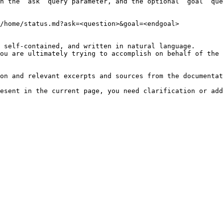
h the `ask` query parameter, and the optional `goal` que
/home/status.md?ask=<question>&goal=<endgoal>

 self-contained, and written in natural language.

ou are ultimately trying to accomplish on behalf of the 
on and relevant excerpts and sources from the documentat
esent in the current page, you need clarification or add