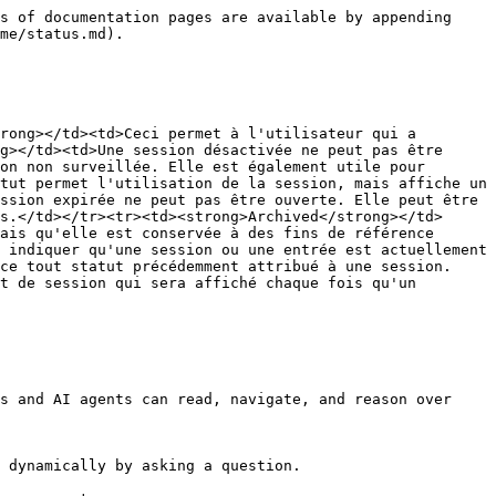
s of documentation pages are available by appending 
me/status.md).

rong></td><td>Ceci permet à l'utilisateur qui a 
g></td><td>Une session désactivée ne peut pas être 
on non surveillée. Elle est également utile pour 
tut permet l'utilisation de la session, mais affiche un 
ssion expirée ne peut pas être ouverte. Elle peut être 
s.</td></tr><tr><td><strong>Archived</strong></td>
ais qu'elle est conservée à des fins de référence 
 indiquer qu'une session ou une entrée est actuellement 
ce tout statut précédemment attribué à une session.
t de session qui sera affiché chaque fois qu'un 
s and AI agents can read, navigate, and reason over 
 dynamically by asking a question.
