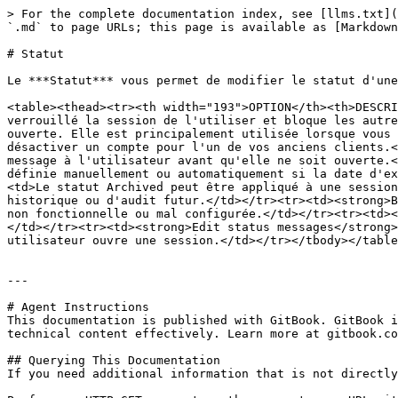
> For the complete documentation index, see [llms.txt](
`.md` to page URLs; this page is available as [Markdown
# Statut

Le ***Statut*** vous permet de modifier le statut d'une
<table><thead><tr><th width="193">OPTION</th><th>DESCRI
verrouillé la session de l'utiliser et bloque les autre
ouverte. Elle est principalement utilisée lorsque vous 
désactiver un compte pour l'un de vos anciens clients.<
message à l'utilisateur avant qu'elle ne soit ouverte.<
définie manuellement ou automatiquement si la date d'ex
<td>Le statut Archived peut être appliqué à une session
historique ou d'audit futur.</td></tr><tr><td><strong>B
non fonctionnelle ou mal configurée.</td></tr><tr><td><
</td></tr><tr><td><strong>Edit status messages</strong>
utilisateur ouvre une session.</td></tr></tbody></table
---

# Agent Instructions

This documentation is published with GitBook. GitBook i
technical content effectively. Learn more at gitbook.co
## Querying This Documentation

If you need additional information that is not directly