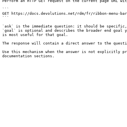
Perform an HTTP GET request on the current page URL wit
```

GET https://docs.devolutions.net/rdm/fr/ribbon-menu-bar
```

`ask` is the immediate question: it should be specific,
`goal` is optional and describes the broader end goal y
is most useful for that goal.

The response will contain a direct answer to the questi
Use this mechanism when the answer is not explicitly pr