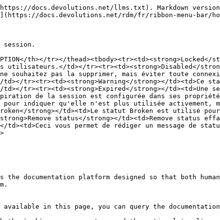
https://docs.devolutions.net/llms.txt). Markdown version
](https://docs.devolutions.net/rdm/fr/ribbon-menu-bar/ho
 session.

PTION</th></tr></thead><tbody><tr><td><strong>Locked</st
s utilisateurs.</td></tr><tr><td><strong>Disabled</stron
ne souhaitez pas la supprimer, mais éviter toute connexi
/td></tr><tr><td><strong>Warning</strong></td><td>Ce sta
/td></tr><tr><td><strong>Expired</strong></td><td>Une se
piration de la session est configurée dans ses propriété
 pour indiquer qu'elle n'est plus utilisée activement, m
roken</strong></td><td>Le statut Broken est utilisé pour
strong>Remove status</strong></td><td>Remove status effa
</td><td>Ceci vous permet de rédiger un message de statu
>

s the documentation platform designed so that both human
m.

 available in this page, you can query the documentation